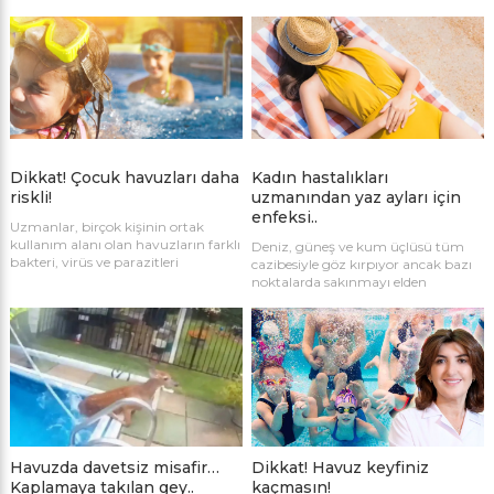
açıyor. Tesisten görme engelli,
soruşturma kapsamında gözaltına
nöroçeşitli çocuk ve yetişkinlerin
alınan 4 şüpheliden 3’ü tutuklandı.
yanı sıra yeni dönemde işitme ve
bedensel engelli bireyler de
faydalanacak.
Dikkat! Çocuk havuzları daha
Kadın hastalıkları
riskli!
uzmanından yaz ayları için
enfeksi..
Uzmanlar, birçok kişinin ortak
kullanım alanı olan havuzların farklı
Deniz, güneş ve kum üçlüsü tüm
bakteri, virüs ve parazitleri
cazibesiyle göz kırpıyor ancak bazı
barındırabildiği konusunda uyardı.
noktalarda sakınmayı elden
bırakmamak gerekiyor. Zira sıcak
hava, nem, deniz, havuz ve ortak
tuvaletler derken, bazı enfeksiyonlar
kadınlarda ciddi riskleri beraberinde
getirebiliyor. Nev Esentepe’den
Kadın Hastalıkları ve Doğum
Uzmanı Harun Şimşek, yaz
aylarında kadınları bekleyen
enfeksiyon riskleri hakkında önemli
açıklamalarda bulundu.
Havuzda davetsiz misafir…
Dikkat! Havuz keyfiniz
Kaplamaya takılan gey..
kaçmasın!