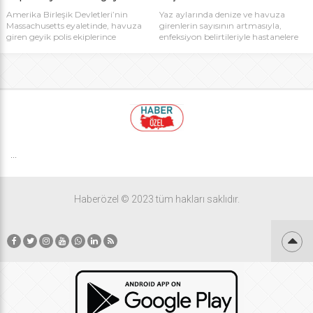
Amerika Birleşik Devletleri’nin
Yaz aylarında denize ve havuza
Massachusetts eyaletinde, havuza
girenlerin sayısının artmasıyla,
giren geyik polis ekiplerince
enfeksiyon belirtileriyle hastanelere
kurtarıldı. Yavru olduğu belirlenen
gelenlerin sayısında da bir artış
geyik doğaya bırakıldı.
olduğunu belirten uzmanlar,
bakteri, virüs ve parazitlerin
oluşturduğu kirliliğe dikkat çekti.
...
Haberözel © 2023 tüm hakları saklıdır.