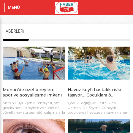
MENÜ
HABERLERİ
Mersin’de özel bireylere
Havuz keyfi hastalık riski
spor ve sosyalleşme imkanı
taşıyor… Çocuklara ö..
Mersin Büyükşehir Belediyesi, özel
Çocuk Sağlığı ve Hastalıkları
gereksinimli bireylere ve ailelerine
Uzmanı Dr. Şeyma Cüneydi,
yönelik hayata geçirdiği çalışmalarla
çocuklarda havuzdan kaynaklanan
fark yaratmaya devam ediyor.
hastalıkların önlenmesine destek
olan önerilerini sıraladı. Uzman Dr.
Cüneydi, mikroplu havuz suları,
çocuklarda ishal, idrar yolu