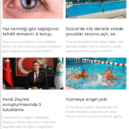
enfeksiyonu, konjonktivit ve Hepatit
A gibi ciddi hastalıklara yol
açabildiğini kaydetti.
Yaz serinliği göz sağlığınızı
Düzce’de 416 dairelik sitede
tehdit etmesin: 6 koruy..
çocuklar sezonu açtı, se..
Kavurucu sıcaklarla mücadelede
Düzce Körpeler Mahallesi’ndeki 416
deniz ve havuzlara yönelen bireyler,
dairelik sitede havuz sezonu açıldı;
göz sağlığı konusunda önemli
çocuklar serin suların keyfini
risklerle karşı karşıya. Tuz, klor, UV
doyasıya çıkardı.
ışınları ve mikroplar; koruyucu
önlemler alınmazsa kalıcı göz
hasarlarına yol açabiliyor.
Ferdi Zeyrek
Yüzmeye engel yok!
soruşturmasında 3
İzmir Büyükşehir Belediyesi’nin
tutuklama
örnek tesisleri arasında yer alan
Havuz İzmir, yüzerce çocuk, genç
Manisa Büyükşehir Belediye
ve yetişkinin spor yapmasına olanak
Başkanı Ferdi Zeyrek’in hayatını
sağlarken engelli bireylere de kucak
kaybetmesine ilişkin başlatılan