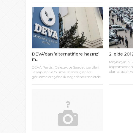
korna üreterek rekor denecek sürede
sizler için araş
ürünü paketleme aşamasına gelen Seger,
2012 yılından beri Tesla’ya korna veriyor.
DEVA’dan ‘alternatiflere hazırız’
2. elde 201
m..
Mayıs ayının iki
kapsamından e
DEVA Partisi, Gelecek ve Saadet partileri
olan araçlar y
ile yapılan ve ‘olumsuz’ sonuçlanan
araçlar sırasıy
görüşmelere yönelik değerlendirmelerde
yılına ait mod
bulunurken, “Önümüzdeki dönemde
düz vitesli ara
farklı seçenekleri görüşmeye ve
değerlendirmeye hazırız” mesajı verdi.