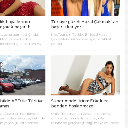
lanı” Tartışması: Belediye Başkanı Özlü’ye Yönelik Sözlere
lik hayallerinin
Türkiye güzeli Hazal Çakmak’tan
sılsız haber” açıklaması
şarak başarı h..
başarılı kariyer
nyasına adım attığında
MissTourism Türkiye Birincisi Hazal
hya Valisine tepki gösterdi
ukluğundaki Barbie
Çakmak başarılı kariyeriyle de dikkat
i hissettiğini belirten Aslı
çekiyor.
leğin getirdiği yeni
 Kazası: 3’ü Çocuk 7 Kişi Yaralandı
ışma, farklı yerler görme ve
mler yaşama fırsatının
ük bir mutluluk sağladığını
ulma paniği
bilde ABD ile Türkiye
Süper model Irina: Erkekler
laması
benden hoşlanmazdı
k Devletleri’nde ikinci el
Ünlü Türk markası Zeki’nin, dünyaca
asını New Jersey eyaletinde
ünlü süper model Irina Shayk ile
un yaşadığı Paterson’da
Milano’da gerçekleştirdiği mayo çekimleri
biri Özlem Özgüt Yörekli
İngiliz medyasına konu oldu. Yine