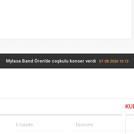
Mylasa Band Ören’de coşkulu konser verdi
07.08.2026 10:12
TÜGVA Kayseri, Memduh Büyükkılıç’ı ağırladı
07.08.2026 09:48
Cumhurbaşkanı Erdoğan, Suudi Arabistan yolcusu
07.08.2026 00:
KU
 KOBİ OSB tanıtıldı… Bursa’nın kalkınma yolculuğunda yeni d
 alım fiyatları açıklandı… Alımlar 24 Ağustos’ta başlıyor
06.08.20
E-Gazete
Ekonomi