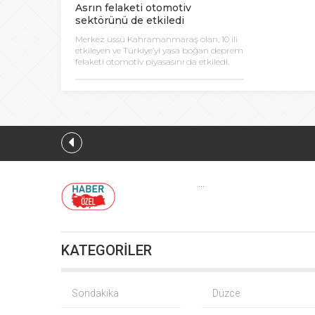
Asrın felaketi otomotiv
sektörünü de etkiledi
Merkez üssü Kahramanmaraş olan, 10 ili
etkileyen ve Türkiye’yi yasa boğan deprem
felaketi otomotiv piyasasını da etkiledi.
...
KATEGORİLER
Bursa’da TEKNOSAB
Fındık
Sondakika
Düzce