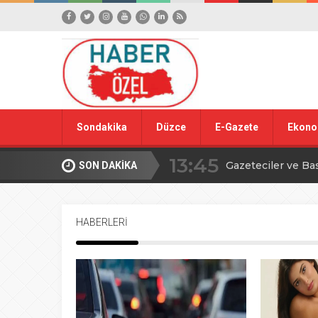
Sondakika
Düzce
E-Gazete
Ekono
13:45
Gazeteciler ve Ba
SON DAKİKA
15:42
Yığılca Köy Turn
HABERLERİ
18:09
Düzce’den YÖREX
00:39
Ahmet Alkan’dan İ
16:09
TBMM’de avcılıkla