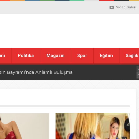
Video Galeri
mi
Politika
Magazin
Spor
Eğitim
Sağlık
sın Bayramı’nda Anlamlı Buluşma
uvası Öncesi Şendoğan Tekin’den Dikkat Çeken Mesaj
 tepkisi
stiklal Marşı’nın Kabulünün 105. Yılı Mesajı
 ilgili düzenleme görüşülüyor