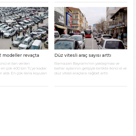
tırdı.
dünyaca ünlü fotoğraf sanatçısı Mert
Alas’ın çektiği fotoğrafların kullanıldığı
haberlerde, özetle, “37 yaşındaki model,
Türk tasarımcı Zeki için yaptığı
çekimlerdeki cesur pozlarıyla bir kez daha
ne kadar profesyonel bir model olduğunu
gözler önüne serdi.
2 modeller revaçta
Düz vitesli araç sayısı arttı
nci el ilan verileri
Ramazan Bayramı’nın yaklaşması ve
n çok 400 bin TL’ye kadar
bahar aylarının gelişiyle birlikte ikinci el ve
er aldı. En çok ilana koyulan
düz vitesli araçlara rağbet arttı
la 2012, 2011, 2015 ve 2016
eller olurken, Mayıs ayında
çlar revaçtaydı.