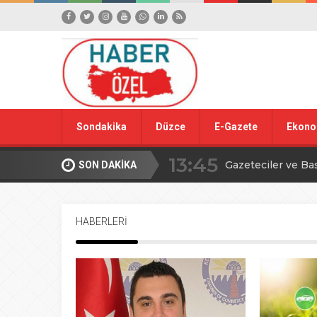
Sondakika
Düzce
E-Gazete
Ekono
13:45
Gazeteciler ve Ba
SON DAKİKA
15:42
Yığılca Köy Turn
HABERLERİ
18:09
Düzce’den YÖREX
00:39
Ahmet Alkan’dan İ
16:09
TBMM’de avcılıkla