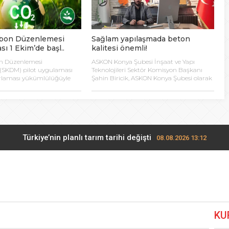
lanı” Tartışması: Belediye Başkanı Özlü’ye Yönelik Sözlere
rbon Düzenlemesi
Sağlam yapılaşmada beton
sılsız haber” açıklaması
ı 1 Ekim’de başl..
kalitesi önemli!
on Düzenlemesi
ASKON Konya Şubesi İnşaat ve Yapı
hya Valisine tepki gösterdi
(SKDM) pilot uygulaması
Teknolojileri Sektör Komisyon Başkanı
rlaması yükümlülüğüyle
Şahin Biricik, ASKON Konya Şubesi olarak
m 2023 tarihinde başlıyor.
Maraş depremi ardından uzman ekiple
 Kazası: 3’ü Çocuk 7 Kişi Yaralandı
larının, 2026 yılından
sağlam yapılaşma üzerine rapor
eye girecek olan SKDM’den
hazırladıklarını, ortaya çıkan sonuçta en
için ürünlerinin karbon
önemli noktanın kaliteli beton kullanımı
 şimdiden hesaplaması ve
olduğunu belirtti.
ulma paniği
üşürücü önlemler alması
Türkiye’nin planlı tarım tarihi değişti
08.08.2026 13:12
rkay seçimlerde açık ara önde! Dev lansmanda neler oldu?
08.
İzmir Tire lokantalarında yeni dönem başlıyor
08.08.2026 12:36
KU
Lavantanın hikayesi başlıyor
08.08.2026 12:12