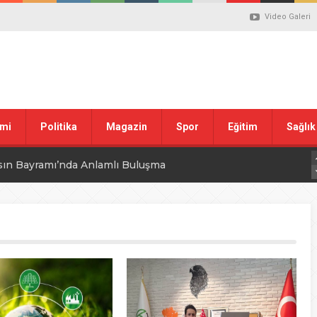
Video Galeri
mi
Politika
Magazin
Spor
Eğitim
Sağlık
sın Bayramı’nda Anlamlı Buluşma
uvası Öncesi Şendoğan Tekin’den Dikkat Çeken Mesaj
 tepkisi
stiklal Marşı’nın Kabulünün 105. Yılı Mesajı
 ilgili düzenleme görüşülüyor