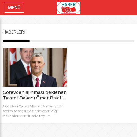
MENÜ
HABERLERİ
Görevden alınması beklenen
Ticaret Bakanı Ömer Bolat’..
Gazeteci Yazar Mesut Demir, yerel
seçim sonrası gözlerin çevrildiği
bakanlar kurulunda topun
ağzındaki bakan olarak kulislere
yansıyan Ticaret Bakanı Ömer
Bolat’ın yaptığı gafı kaleme alarak,
“Fahiş fiyatlarda vatandaş boykot