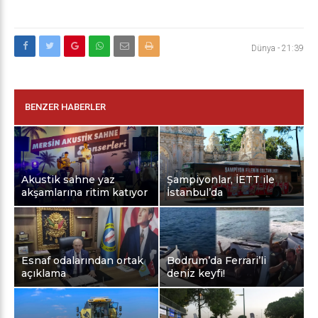
Dünya
-
21:39
BENZER HABERLER
Akustik sahne yaz
Şampiyonlar, İETT ile
akşamlarına ritim katıyor
İstanbul’da
Esnaf odalarından ortak
Bodrum’da Ferrari’li
açıklama
deniz keyfi!