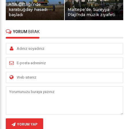
ATA Çiftliği’nde
karabuğday hasadı
Maltepe’de, Süreyya
başladı
Plajı’nda müzik ziyafeti
YORUM
BIRAK
YORUM YAP