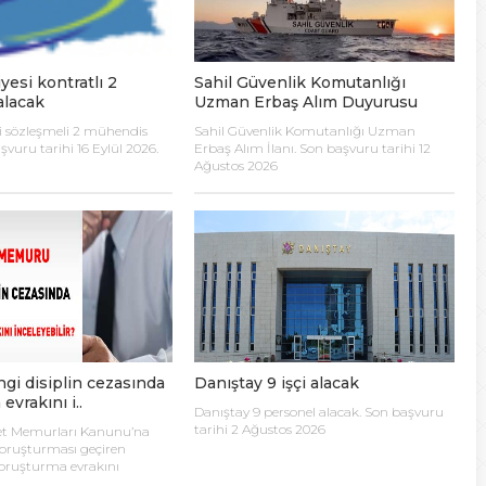
lanı” Tartışması: Belediye Başkanı Özlü’ye Yönelik Sözlere
yesi kontratlı 2
Sahil Güvenlik Komutanlığı
sılsız haber” açıklaması
alacak
Uzman Erbaş Alım Duyurusu
si sözleşmeli 2 mühendis
Sahil Güvenlik Komutanlığı Uzman
hya Valisine tepki gösterdi
şvuru tarihi 16 Eylül 2026.
Erbaş Alım İlanı. Son başvuru tarihi 12
Ağustos 2026
 Kazası: 3’ü Çocuk 7 Kişi Yaralandı
ulma paniği
gi disiplin cezasında
Danıştay 9 işçi alacak
evrakını i..
Danıştay 9 personel alacak. Son başvuru
tarihi 2 Ağustos 2026
vlet Memurları Kanunu’na
 soruşturması geçiren
oruşturma evrakını
ı, hakkında istenen cezanın