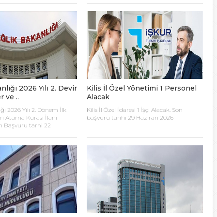
rklılık gösteriyor. Kanun bu
n ağır ceza olan
çıkarma için açıkça
iğer disiplin cezalarında
rlarıyla şekilleniyor.
nlığı 2026 Yılı 2. Devir
Kilis İl Özel Yönetimi 1 Personel
r ve ..
Alacak
ğı 2026 Yılı 2. Dönem İlk
Kilis İl Özel İdaresi 1 İşçi Alacak. Son
en Atama Kurası İlanı
başvuru tarihi 29 Haziran 2026
on Başvuru tarhi 22
aat 18.00’e kadar.