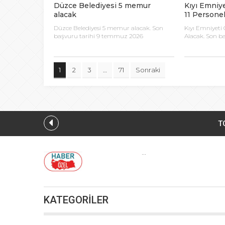
Düzce Belediyesi 5 memur
Kıyı Emniy
alacak
11 Persone
Düzce Belediyesi 5 memur alacak. Son
Kıyı Emniyeti 
başvuru tarihi 9 temmuz 2026
Alacak. Son b
1
2
3
…
71
Sonraki
TO
...
Yaz tat
KATEGORİLER
CHP’li S