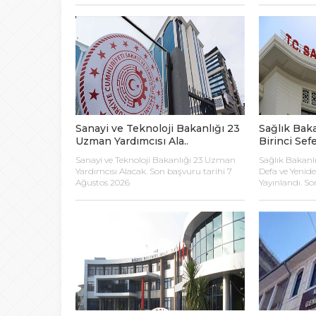
astsubay adayı öğrenciler alacak.
türüne göre fa
Başvurularda 21 yaş sınırı ve ÖSYM
hakkı sadece e
yerleştirme şartı aranıyor.
memuriyetten 
düzenlerken, d
konu yargı kara
Sanayi ve Teknoloji Bakanlığı 23
Sağlık Baka
Uzman Yardımcısı Ala..
Birinci Sefe
Sanayi ve Teknoloji Bakanlığı 23 Uzman
Sağlık Bakanlı
Yardımcısı Alacak. Son başvuru tarihi 7
Defa ve Yenid
Ağustos 2026
Yayınlandı. S
Temmuz 2026 S