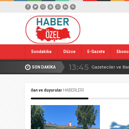
Sondakika
Düzce
E-Gazete
Ekono
13:45
Gazeteciler ve Ba
SON DAKİKA
15:42
Yığılca Köy Turn
ilan ve duyurular
HABERLERİ
18:09
Düzce’den YÖREX
00:39
Ahmet Alkan’dan İ
16:09
TBMM’de avcılıkla