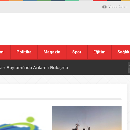
Video Galeri
mi
Politika
Magazin
Spor
Eğitim
Sağlık
sın Bayramı’nda Anlamlı Buluşma
uvası Öncesi Şendoğan Tekin’den Dikkat Çeken Mesaj
 tepkisi
stiklal Marşı’nın Kabulünün 105. Yılı Mesajı
 ilgili düzenleme görüşülüyor