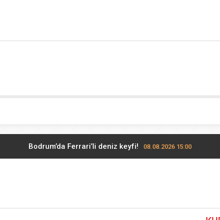
Bodrum’da Ferrari’li deniz keyfi!
08.08.2026 15:00
ATA Çiftliği’nde karabuğday hasadı başladı
08.08.2026 14:48
Maltepe’de, Süreyya Plajı’nda müzik ziyafeti
08.08.2026 13:48