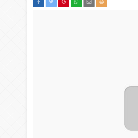
15:02
Türk Avcıları Küta
00:22
Yığılca’da Patpat
23:50
Akçakoca’da boğ