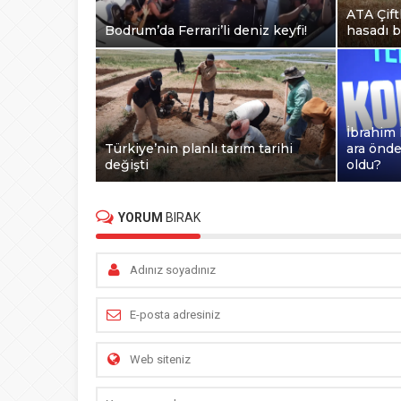
ATA Çift
Bodrum’da Ferrari’li deniz keyfi!
hasadı b
İbrahim 
Türkiye’nin planlı tarım tarihi
ara önd
değişti
oldu?
YORUM
BIRAK