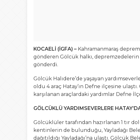
KOCAELİ (İGFA) –
Kahramanmaraş depremini
gönderen Gölcük halkı, depremzedelerin 
gönderdi.
Gölcük Halıdere’de yaşayan yardımseverl
oldu 4 araç Hatay’ın Defne ilçesine ulaştı
karşılanan araçlardaki yardımlar Defne İlç
GÖLCÜKLÜ YARDIMSEVERLERE HATAY’D
Gölcüklüler tarafından hazırlanan 1 tır d
kentinlerin de bulunduğu, Yayladağı Bele
dağıtıldığı Yayladağı’na ulaştı. Gölcük Be