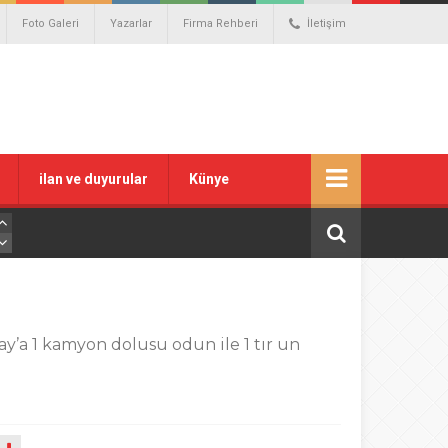
Foto Galeri
Yazarlar
Firma Rehberi
İletişim
ilan ve duyurular
Künye
ay’a 1 kamyon dolusu odun ile 1 tır un