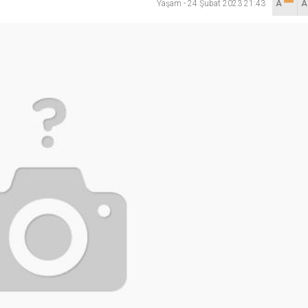
Yaşam
-
24 Şubat 2023 21:43
A
hya Valisine tepki gösterdi
 Kazası: 3’ü Çocuk 7 Kişi Yaralandı
ulma paniği