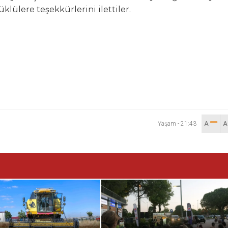
lülere teşekkürlerini ilettiler.
Yaşam
-
21:43
A