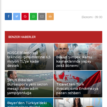
Ekonomi
-
09:00
BENZER HABERLER
KOSGEB’den yeşil
teknoloji girişimlerine 6,5
Bakan Şimşek: Kamu
milyon TL’ye kadar
kaynaklarında yapay
destek
zekâ dönemi
Şahin Biba’dan
Bursaspor’a yeni sezon
Ticaret’ten Türk
mesajı: Adım adım
ihracatçısına Endonezya
şampiyonluğa
pazarı rehberi
Bayer’den Türkiye’deki