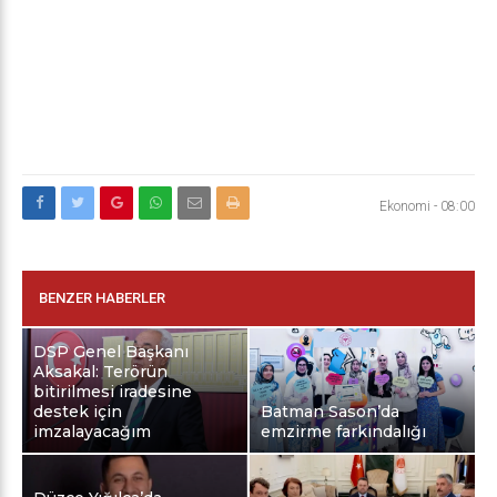
Ekonomi
-
08:00
BENZER HABERLER
DSP Genel Başkanı
Aksakal: Terörün
bitirilmesi iradesine
destek için
Batman Sason’da
imzalayacağım
emzirme farkındalığı