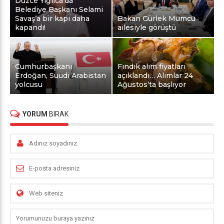
Düzce Yığılca’da
Belediye Başkanı Selami
Savaş’a bir kapı daha
Bakan Gürlek Mumcu
kapandı!
ailesiyle görüştü
Cumhurbaşkanı
Fındık alım fiyatları
Erdoğan, Suudi Arabistan
açıklandı… Alımlar 24
yolcusu
Ağustos’ta başlıyor
YORUM
BIRAK