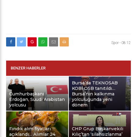
Spor
-
08:12
BENZER HABERLER
Bursa’da TEKNOSAB
KOBİ OSB tanıtıldı…
Cumhurbaşkanı
Bursa’nın kalkınma
Erdoğan, Suudi Arabistan
yolculuğunda yeni
yolcusu
dönem
Fındık alım fiyatları
CHP Grup Başkanvekili
açıklandı… Alımlar 24
Kılıç’tan ‘silahsızlanma’