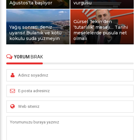
Ağustos’ta başlıyor
vurgusu
Gürsel Tekin’den
Yağış sonrası deniz
‘tutarlılık’ mesajı… Tarihi
uyarısı! Bulanık ve kötü
meselelerde pusula net
kokulu suda yüzmeyin
olmalı
YORUM
BIRAK