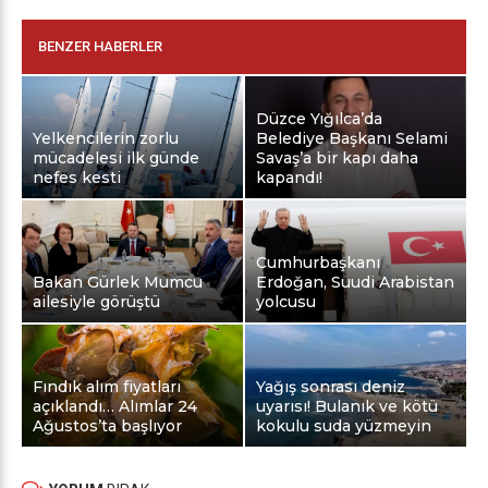
BENZER HABERLER
Düzce Yığılca’da
Yelkencilerin zorlu
Belediye Başkanı Selami
mücadelesi ilk günde
Savaş’a bir kapı daha
nefes kesti
kapandı!
Cumhurbaşkanı
Bakan Gürlek Mumcu
Erdoğan, Suudi Arabistan
ailesiyle görüştü
yolcusu
Fındık alım fiyatları
Yağış sonrası deniz
açıklandı… Alımlar 24
uyarısı! Bulanık ve kötü
Ağustos’ta başlıyor
kokulu suda yüzmeyin