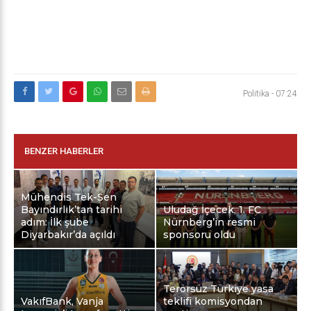
Politika
-
07:24
BENZER HABERLER
Mühendis Tek-Sen
Bayındırlık’tan tarihi
Uludağ İçecek, 1. FC
adım: İlk şube
Nürnberg’in resmi
Diyarbakır’da açıldı
sponsoru oldu
Terörsüz Türkiye yasa
VakıfBank, Vanja
teklifi komisyondan