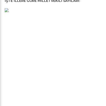
İŞTE İLLERE GÖRE MİLLETVEKİLİ SAYILARI: