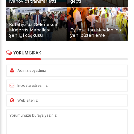
Ivanovic’i transfer etti
geçti
Kütahya’da Geleneksel
Müderris Mahallesi
Eyüpsultan Meydanı’na
Şenliği coşkusu
yeni düzenleme
YORUM
BIRAK