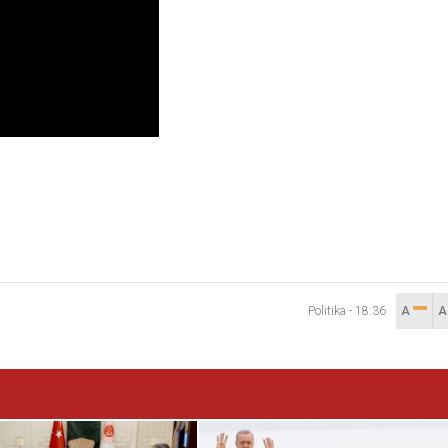
Politika
-
18:36
A