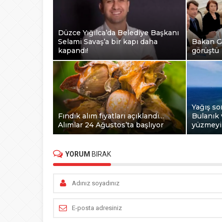
Düzce Yığılca’da Belediye Başkanı
Selami Savaş’a bir kapı daha
Bakan G
kapandı!
görüştü
Yağış so
Fındık alım fiyatları açıklandı…
Bulanık 
Alımlar 24 Ağustos’ta başlıyor
yüzmey
YORUM
BIRAK