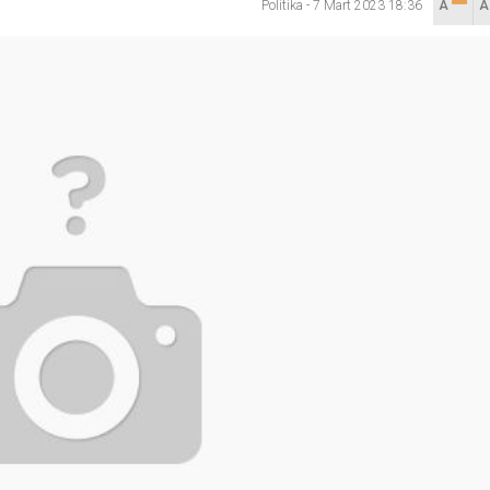
Politika
-
7 Mart 2023 18:36
A
lanı” Tartışması: Belediye Başkanı Özlü’ye Yönelik Sözlere
sılsız haber” açıklaması
hya Valisine tepki gösterdi
 Kazası: 3’ü Çocuk 7 Kişi Yaralandı
ulma paniği