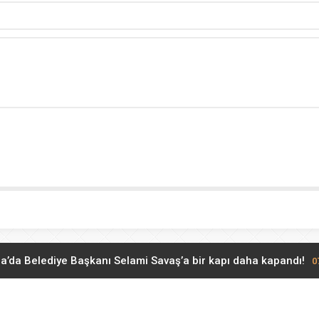
a’da Belediye Başkanı Selami Savaş’a bir kapı daha kapandı!
0
Bakan Gürlek Mumcu ailesiyle görüştü
07.08.2026 11:12