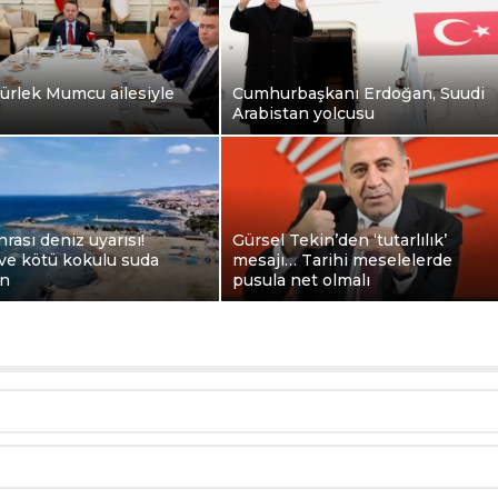
ürlek Mumcu ailesiyle
Cumhurbaşkanı Erdoğan, Suudi
Arabistan yolcusu
nrası deniz uyarısı!
Gürsel Tekin’den ‘tutarlılık’
ve kötü kokulu suda
mesajı… Tarihi meselelerde
in
pusula net olmalı