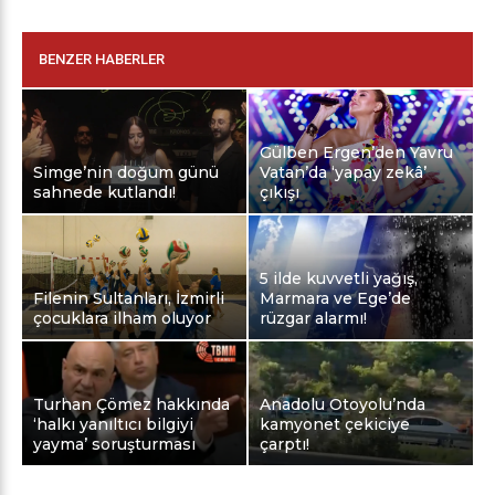
BENZER HABERLER
Gülben Ergen’den Yavru
Simge’nin doğum günü
Vatan’da ‘yapay zekâ’
sahnede kutlandı!
çıkışı
5 ilde kuvvetli yağış,
Filenin Sultanları, İzmirli
Marmara ve Ege’de
çocuklara ilham oluyor
rüzgar alarmı!
Turhan Çömez hakkında
Anadolu Otoyolu’nda
‘halkı yanıltıcı bilgiyi
kamyonet çekiciye
yayma’ soruşturması
çarptı!