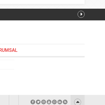
14:24
RUMSAL
2:00
48
9:24
.2026 01:48