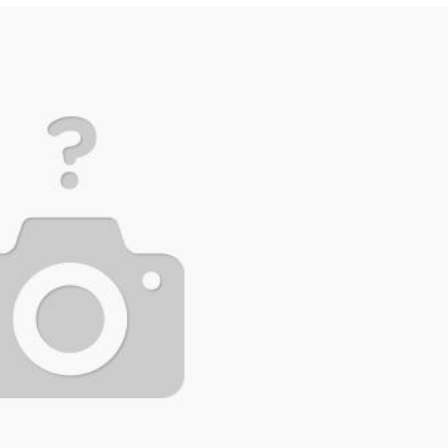
lanı” Tartışması: Belediye Başkanı Özlü’ye Yönelik Sözlere
sılsız haber” açıklaması
hya Valisine tepki gösterdi
 Kazası: 3’ü Çocuk 7 Kişi Yaralandı
ulma paniği