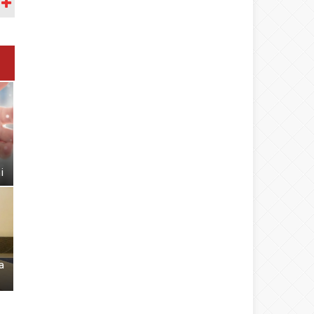
A
i
a