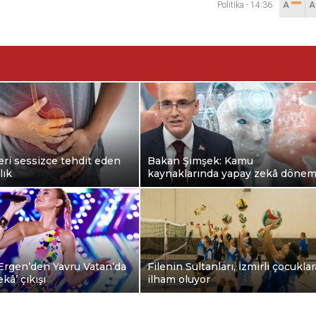
Politika
-
14:36
A
ri sessizce tehdit eden
Bakan Şimşek: Kamu
lık
kaynaklarında yapay zekâ dönem
Ergen’den Yavru Vatan’da
Filenin Sultanları, İzmirli çocuklar
kâ’ çıkışı
ilham oluyor