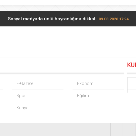
Sosyal medyada ünlü hayranlığına dikkat
09.08.2026 17:24
Böbrekleri sessizce tehdit eden üç hastalık
09.08.2026 15:12
an Şimşek: Kamu kaynaklarında yapay zekâ dönemi
09.08.2026 
KU
uğun diş sağlığı sadece fırçalamaktan ibaret değil
09.08.2026 1
ülben Ergen’den Yavru Vatan’da ‘yapay zekâ’ çıkışı
09.08.2026 10:
E-Gazete
Ekonomi
Spor
Eğitim
Filenin Sultanları, İzmirli çocuklara ilham oluyor
09.08.2026 10:24
Künye
lde kuvvetli yağış, Marmara ve Ege’de rüzgar alarmı!
09.08.2026 0
mez hakkında ‘halkı yanıltıcı bilgiyi yayma’ soruşturması
09.08