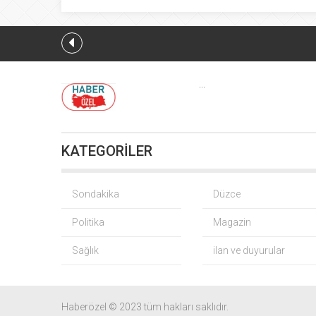
...
Bak
KATEGORİLER
Çoc
G
Sondakika
Düzce
Politika
Magazin
Sağlık
ilan ve duyurular
5 i
Turhan Çö
Haberözel © 2023 tüm hakları saklıdır.