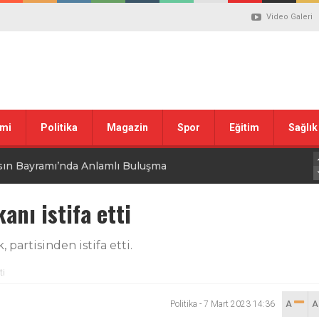
Video Galeri
mi
Politika
Magazin
Spor
Eğitim
Sağlık
sın Bayramı’nda Anlamlı Buluşma
uvası Öncesi Şendoğan Tekin’den Dikkat Çeken Mesaj
anı istifa etti
 tepkisi
partisinden istifa etti.
stiklal Marşı’nın Kabulünün 105. Yılı Mesajı
ti
Politika
-
7 Mart 2023 14:36
A
 ilgili düzenleme görüşülüyor