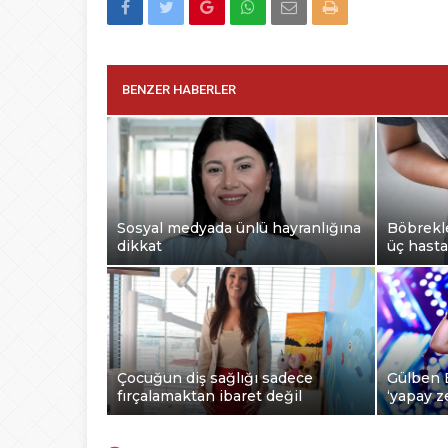
BENZER HABERLER
Sosyal medyada ünlü hayranlığına
Böbrekle
dikkat
üç hasta
Çocuğun diş sağlığı sadece
Gülben 
fırçalamaktan ibaret değil
‘yapay ze