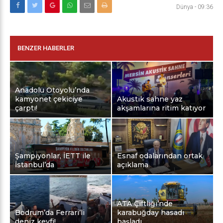
Dünya
-
09:36
BENZER HABERLER
Anadolu Otoyolu’nda
kamyonet çekiciye
Akustik sahne yaz
çarptı!
akşamlarına ritim katıyor
Şampiyonlar, İETT ile
Esnaf odalarından ortak
İstanbul’da
açıklama
ATA Çiftliği’nde
Bodrum’da Ferrari’li
karabuğday hasadı
deniz keyfi!
başladı