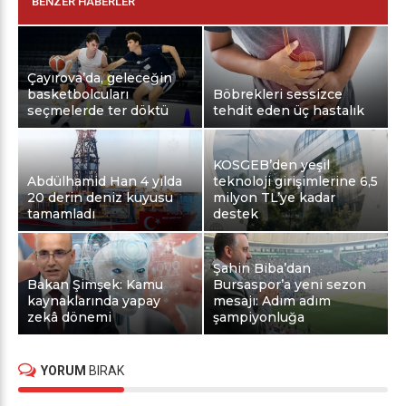
BENZER HABERLER
Çayırova’da, geleceğin
basketbolcuları
Böbrekleri sessizce
seçmelerde ter döktü
tehdit eden üç hastalık
KOSGEB’den yeşil
Abdülhamid Han 4 yılda
teknoloji girişimlerine 6,5
20 derin deniz kuyusu
milyon TL’ye kadar
tamamladı
destek
Şahin Biba’dan
Bakan Şimşek: Kamu
Bursaspor’a yeni sezon
kaynaklarında yapay
mesajı: Adım adım
zekâ dönemi
şampiyonluğa
YORUM
BIRAK