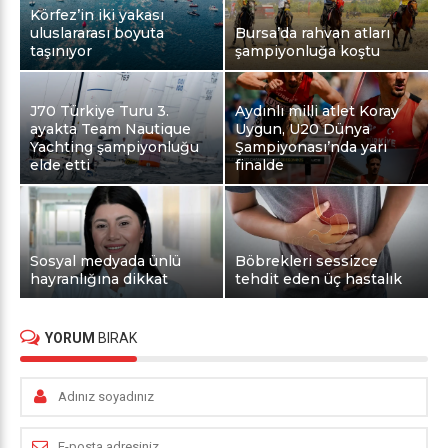
Körfez’in iki yakası
uluslararası boyuta
Bursa’da rahvan atları
taşınıyor
şampiyonluğa koştu
J70 Türkiye Turu 3.
Aydınlı milli atlet Koray
ayakta Team Nautique
Uygun, U20 Dünya
Yachting şampiyonluğu
Şampiyonası’nda yarı
elde etti
finalde
Sosyal medyada ünlü
Böbrekleri sessizce
hayranlığına dikkat
tehdit eden üç hastalık
YORUM
BIRAK