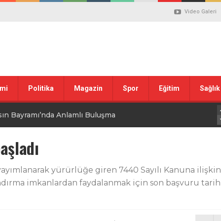
Video Galeri
mi
Politika
Magazin
Spor
Eğitim
Sağlık
sın Bayramı’nda Anlamlı Buluşma
uvası Öncesi Şendoğan Tekin’den Dikkat Çeken Mesaj
başladı
 tepkisi
 yayımlanarak yürürlüğe giren 7440 Sayılı Kanuna ilişki
ndırma imkanlardan faydalanmak için son başvuru tarihi
stiklal Marşı’nın Kabulünün 105. Yılı Mesajı
 ilgili düzenleme görüşülüyor