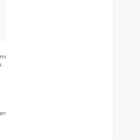
smi
.
ı
nan