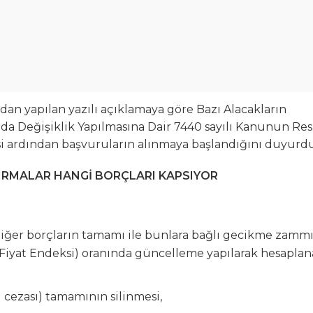
ndan yapılan yazılı açıklamaya göre Bazı Alacakların
rda Değişiklik Yapılmasına Dair 7440 sayılı Kanunun Re
i ardından başvuruların alınmaya başlandığını duyurdu
DIRMALAR HANGİ BORÇLARI KAPSIYOR
iğer borçların tamamı ile bunlara bağlı gecikme zamm
ci Fiyat Endeksi) oranında güncelleme yapılarak hesapla
aı cezası) tamamının silinmesi,