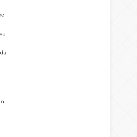
me
 ve
nda
en