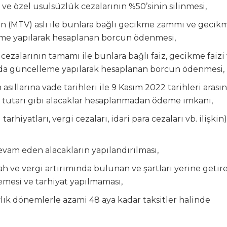
ve özel usulsüzlük cezalarının %50’sinin silinmesi,
n (MTV) aslı ile bunlara bağlı gecikme zammı ve gecik
eme yapılarak hesaplanan borcun ödenmesi,
a cezalarının tamamı ile bunlara bağlı faiz, gecikme faizi
da güncelleme yapılarak hesaplanan borcun ödenmesi,
asıllarına vade tarihleri ile 9 Kasım 2022 tarihleri arası
ı tutarı gibi alacaklar hesaplanmadan ödeme imkanı,
arhiyatları, vergi cezaları, idari para cezaları vb. ilişkin)
evam eden alacakların yapılandırılması,
rah ve vergi artırımında bulunan ve şartları yerine getir
lemesi ve tarhiyat yapılmaması,
ylık dönemlerle azami 48 aya kadar taksitler halinde