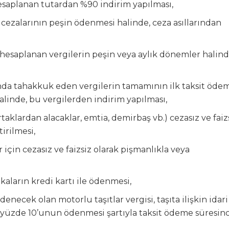
saplanan tutardan %90 indirim yapılması,
ra cezalarının peşin ödenmesi halinde, ceza asıllarından
 hesaplanan vergilerin peşin veya aylık dönemler halin
nda tahakkuk eden vergilerin tamamının ilk taksit öde
alinde, bu vergilerden indirim yapılması,
taklardan alacaklar, emtia, demirbaş vb.) cezasız ve faiz
irilmesi,
için cezasız ve faizsiz olarak pişmanlıkla veya
kaların kredi kartı ile ödenmesi,
necek olan motorlu taşıtlar vergisi, taşıta ilişkin idari
az yüzde 10’unun ödenmesi şartıyla taksit ödeme süresin