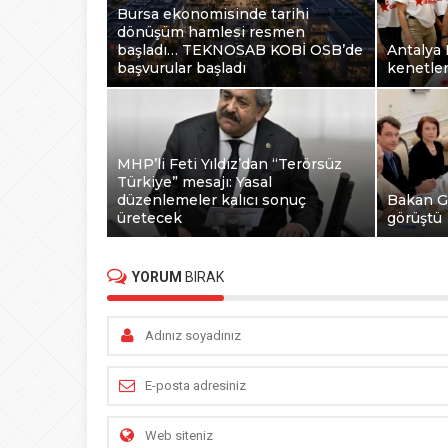
Bursa ekonomisinde tarihi
dönüşüm hamlesi resmen
başladı… TEKNOSAB KOBİ OSB’de
Antalya 
başvurular başladı
kenetlen
MHP’li Feti Yıldız’dan “Terörsüz
Türkiye” mesajı: Yasal
düzenlemeler kalıcı sonuç
Bakan G
üretecek
görüştü
YORUM
BIRAK