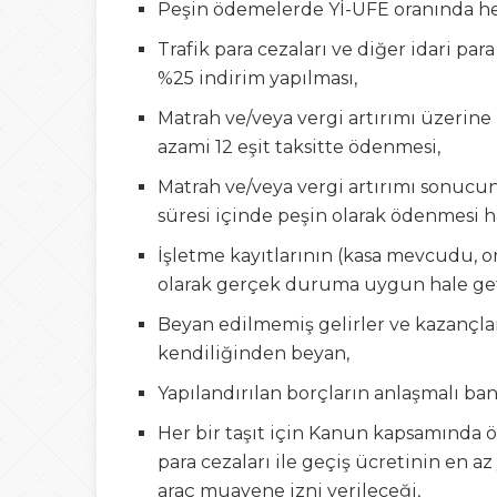
Peşin ödemelerde Yİ-ÜFE oranında he
Trafik para cezaları ve diğer idari pa
%25 indirim yapılması,
Matrah ve/veya vergi artırımı üzerine
azami 12 eşit taksitte ödenmesi,
Matrah ve/veya vergi artırımı sonucu
süresi içinde peşin olarak ödenmesi h
İşletme kayıtlarının (kasa mevcudu, or
olarak gerçek duruma uygun hale get
Beyan edilmemiş gelirler ve kazançlar 
kendiliğinden beyan,
Yapılandırılan borçların anlaşmalı ban
Her bir taşıt için Kanun kapsamında öde
para cezaları ile geçiş ücretinin en 
araç muayene izni verileceği,