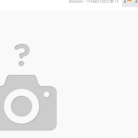
Ekonomi
-
13 Mart 2023 08:12
A
lanı” Tartışması: Belediye Başkanı Özlü’ye Yönelik Sözlere
sılsız haber” açıklaması
hya Valisine tepki gösterdi
 Kazası: 3’ü Çocuk 7 Kişi Yaralandı
ulma paniği