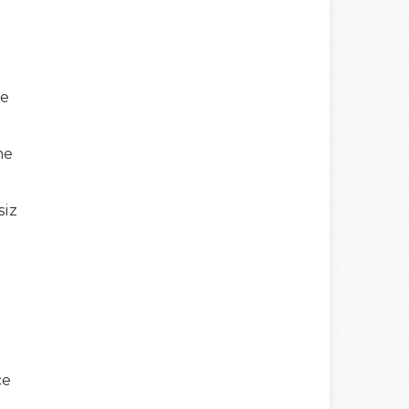
de
me
siz
ce