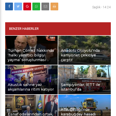
Sağlık
-
14:24
BENZER HABERLER
Turhan Çömez hakkında
Anadolu Otoyolu’nda
‘halkı yanıltıcı bilgiyi
kamyonet çekiciye
yayma’ soruşturması
çarptı!
Akustik sahne yaz
Şampiyonlar, İETT ile
akşamlarına ritim katıyor
İstanbul’da
ATA Çiftliği’nde
Esnaf odalarından ortak
karabuğday hasadı