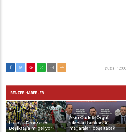
Düzce
-
12:00
BENZER HABERLER
Akın Gürlek: Örgüt
Lukaku Fener’e mi,
silahları bırakacak,
Beşiktaş’a mı geliyor?
mağaraları boşaltacak