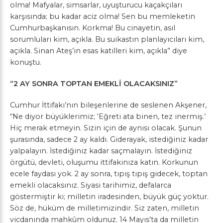
olma! Mafyalar, simsarlar, uyuşturucu kaçakçıları
karşısında; bu kadar aciz olma! Sen bu memleketin
Cumhurbaşkanısın. Korkma! Bu cinayetin, asıl
sorumluları kim, açıkla. Bu suikastın planlayıcıları kim,
açıkla. Sinan Ateş’in esas katilleri kim, açıkla” diye
konuştu.
“2 AY SONRA TOPTAN EMEKLİ OLACAKSINIZ”
Cumhur İttifakı’nın bileşenlerine de seslenen Akşener,
“Ne diyor büyüklerimiz; ‘Eğreti ata binen, tez inermiş.’
Hiç merak etmeyin. Sizin için de aynısı olacak. Şunun
şurasında, sadece 2 ay kaldı. Giderayak, istediğiniz kadar
yalpalayın. İstediğiniz kadar saçmalayın. İstediğiniz
örgütü, devleti, oluşumu ittifakınıza katın. Korkunun
ecele faydası yok. 2 ay sonra, tıpış tıpış gidecek, toptan
emekli olacaksınız. Siyasi tarihimiz, defalarca
göstermiştir ki; milletin iradesinden, büyük güç yoktur.
Söz de, hüküm de milletimizindir. Siz zaten, milletin
vicdanında mahkûm oldunuz. 14 Mayıs’ta da milletin