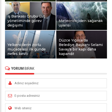
İş Bankası Grubu üst
yönetiminde görev
Meteorolojiden sağanak
değişimi
uyarısı
Düzce Yığılca’da
Yelkencilerin zorlu
Belediye Başkanı Selami
mücadelesi ilk günde
Savaş’a bir kapı daha
nefes kesti
kapandı!
YORUM
BIRAK