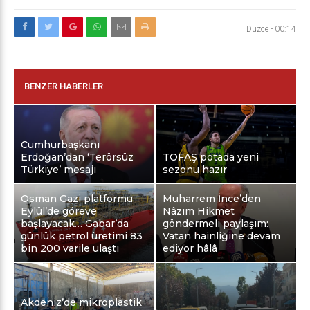
Düzce
-
00:14
BENZER HABERLER
Cumhurbaşkanı
Erdoğan’dan ‘Terörsüz
TOFAŞ potada yeni
Türkiye’ mesajı
sezonu hazır
Osman Gazi platformu
Muharrem İnce’den
Eylül’de göreve
Nâzım Hikmet
başlayacak… Gabar’da
göndermeli paylaşım:
günlük petrol üretimi 83
Vatan hainliğine devam
bin 200 varile ulaştı
ediyor hâlâ
Akdeniz’de mikroplastik