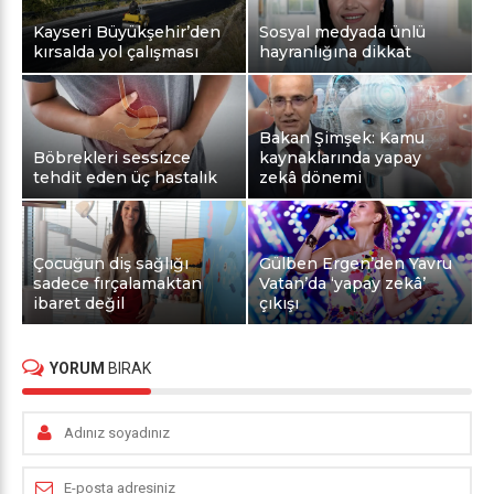
Kayseri Büyükşehir’den
Sosyal medyada ünlü
kırsalda yol çalışması
hayranlığına dikkat
Bakan Şimşek: Kamu
Böbrekleri sessizce
kaynaklarında yapay
tehdit eden üç hastalık
zekâ dönemi
Çocuğun diş sağlığı
Gülben Ergen’den Yavru
sadece fırçalamaktan
Vatan’da ‘yapay zekâ’
ibaret değil
çıkışı
YORUM
BIRAK