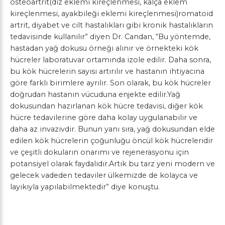
osteoartrit(diz eklemi kireçlenmesi, kalça eklem
kireçlenmesi, ayakbileği eklemi kireçlenmesi)romatoid
artrit, diyabet ve cilt hastalıkları gibi kronik hastalıkların
tedavisinde kullanılır” diyen Dr. Candan, “Bu yöntemde,
hastadan yağ dokusu örneği alınır ve örnekteki kök
hücreler laboratuvar ortamında izole edilir. Daha sonra,
bu kök hücrelerin sayısı artırılır ve hastanın ihtiyacına
göre farklı birimlere ayrılır. Son olarak, bu kök hücreler
doğrudan hastanın vücuduna enjekte edilir.Yağ
dokusundan hazırlanan kök hücre tedavisi, diğer kök
hücre tedavilerine göre daha kolay uygulanabilir ve
daha az invazivdir. Bunun yanı sıra, yağ dokusundan elde
edilen kök hücrelerin çoğunluğu öncül kök hücreleridir
ve çeşitli dokuların onarımı ve rejenerasyonu için
potansiyel olarak faydalıdır.Artık bu tarz yeni modern ve
gelecek vadeden tedaviler ülkemizde de kolayca ve
layıkıyla yapılabilmektedir” diye konuştu.