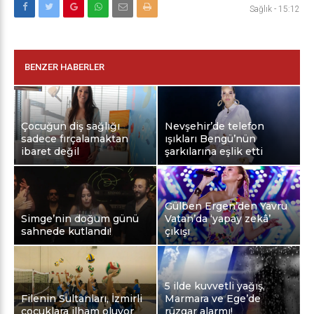
Sağlık
-
15:12
BENZER HABERLER
Çocuğun diş sağlığı
Nevşehir’de telefon
sadece fırçalamaktan
ışıkları Bengü’nün
ibaret değil
şarkılarına eşlik etti
Gülben Ergen’den Yavru
Simge’nin doğum günü
Vatan’da ‘yapay zekâ’
sahnede kutlandı!
çıkışı
5 ilde kuvvetli yağış,
Filenin Sultanları, İzmirli
Marmara ve Ege’de
çocuklara ilham oluyor
rüzgar alarmı!