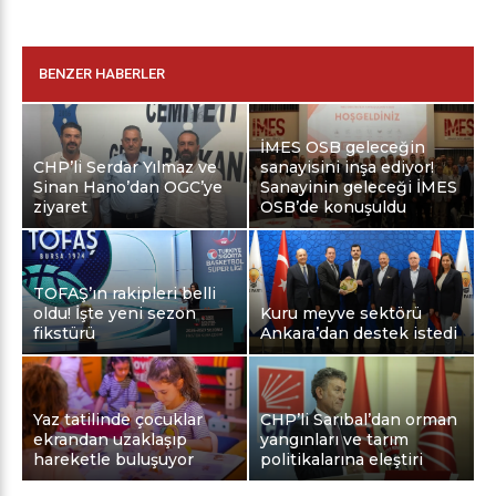
BENZER HABERLER
İMES OSB geleceğin
CHP’li Serdar Yılmaz ve
sanayisini inşa ediyor!
Sinan Hano’dan OGC’ye
Sanayinin geleceği İMES
ziyaret
OSB’de konuşuldu
TOFAŞ’ın rakipleri belli
oldu! İşte yeni sezon
Kuru meyve sektörü
fikstürü
Ankara’dan destek istedi
Yaz tatilinde çocuklar
CHP’li Sarıbal’dan orman
ekrandan uzaklaşıp
yangınları ve tarım
hareketle buluşuyor
politikalarına eleştiri