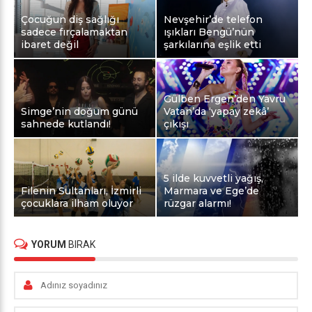
Çocuğun diş sağlığı
Nevşehir’de telefon
sadece fırçalamaktan
ışıkları Bengü’nün
ibaret değil
şarkılarına eşlik etti
Gülben Ergen’den Yavru
Simge’nin doğum günü
Vatan’da ‘yapay zekâ’
sahnede kutlandı!
çıkışı
5 ilde kuvvetli yağış,
Filenin Sultanları, İzmirli
Marmara ve Ege’de
çocuklara ilham oluyor
rüzgar alarmı!
YORUM
BIRAK