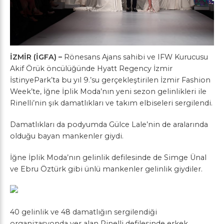
İZMİR (İGFA) –
Rönesans Ajans sahibi ve IFW Kurucusu
Akif Örük öncülüğünde Hyatt Regency İzmir
İstinyePark’ta bu yıl 9.’su gerçekleştirilen İzmir Fashion
Week’te, İğne İplik Moda’nın yeni sezon gelinlikleri ile
Rinelli’nin şık damatlıkları ve takım elbiseleri sergilendi.
Damatlıkları da podyumda Gülce Lale’nin de aralarında
olduğu bayan mankenler giydi.
İğne İplik Moda’nın gelinlik defilesinde de Simge Ünal
ve Ebru Öztürk gibi ünlü mankenler gelinlik giydiler.
40 gelinlik ve 48 damatlığın sergilendiği
organizasyonda yer alan Rinelli defilesinde erkek