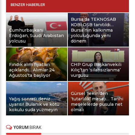
BENZER HABERLER
Bursa’da TEKNOSAB
KOBİ OSB tanıtıldı…
Cumhurbaşkanı
Bursa’nın kalkınma
Erdoğan, Suudi Arabistan
yolculuğunda yeni
yolcusu
dönem
Fındık alım fiyatları
CHP Grup Başkanvekili
açıklandı… Alımlar 24
Kılıç’tan ‘silahsızlanma’
Ağustos’ta başlıyor
vurgusu
Gürsel Tekin’den
Yağış sonrası deniz
‘tutarlılık’ mesajı… Tarihi
uyarısı! Bulanık ve kötü
meselelerde pusula net
kokulu suda yüzmeyin
olmalı
YORUM
BIRAK