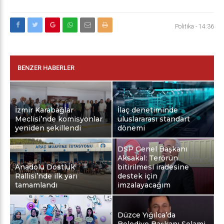
Politika
-
14:36
BENZER HABERLER
İzmir Karabağlar
İlaç denetiminde
Meclisi’nde komisyonlar
uluslararası standart
yeniden şekillendi
dönemi
DSP Genel Başkanı
Aksakal: Terörün
Anadolu Dostluk
bitirilmesi iradesine
Rallisi’nde ilk yarı
destek için
tamamlandı
imzalayacağım
Düzce Yığılca’da
Belediye Başkanı Selami