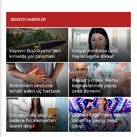
BENZER HABERLER
Kayseri Büyükşehir’den
Sosyal medyada ünlü
kırsalda yol çalışması
hayranlığına dikkat
Bakan Şimşek: Kamu
Böbrekleri sessizce
kaynaklarında yapay
tehdit eden üç hastalık
zekâ dönemi
Çocuğun diş sağlığı
Gülben Ergen’den Yavru
sadece fırçalamaktan
Vatan’da ‘yapay zekâ’
ibaret değil
çıkışı