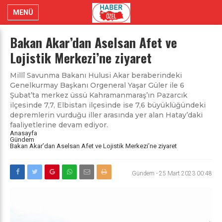
MENÜ
Bakan Akar’dan Aselsan Afet ve
Lojistik Merkezi’ne ziyaret
Millî Savunma Bakanı Hulusi Akar beraberindeki
Genelkurmay Başkanı Orgeneral Yaşar Güler ile 6
Şubat’ta merkez üssü Kahramanmaraş’ın Pazarcık
ilçesinde 7,7, Elbistan ilçesinde ise 7,6 büyüklüğündeki
depremlerin vurduğu iller arasında yer alan Hatay’daki
faaliyetlerine devam ediyor.
Anasayfa
Gündem
Bakan Akar’dan Aselsan Afet ve Lojistik Merkezi’ne ziyaret
Gündem
-
25 Mart 2023 00:48