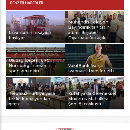
BENZER HABERLER
Mühendis Tek-Sen
Bayındırlık’tan tarihi
Lavantanın hikayesi
adım: İlk şube
başlıyor
Diyarbakır’da açıldı
Uludağ İçecek, 1. FC
Nürnberg’in resmi
VakıfBank, Vanja
sponsoru oldu
Ivanovic’i transfer etti
Terörsüz Türkiye yasa
Kütahya’da Geleneksel
teklifi komisyondan
Müderris Mahallesi
geçti
Şenliği coşkusu