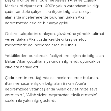
Başkanı Orgeneral Güler ile Aselsan Afet ve Lojistik
Merkezini ziyaret etti. 400’e yakın vatandaşın kaldığı
çadır kentteki çalışmalara ilişkin bilgi alan, sosyal
alanlarda incelemelerde bulunan Bakan Akar
depremzedelerle de bir araya geldi.
Onların taleplerini dinleyen, çözümüne yönelik talimat
veren Bakan Akar, çadır kentteki kreş ve etüt
merkezinde de incelemelerde bulundu.
Yetkililerden buralardaki faaliyetlere ilişkin de bilgi alan
Bakan Akar, çocuklarla yakından ilgilendi, oyuncak ve
çikolata hediye etti.
Çadır kentin mutfağında da incelemelerde bulunan,
iftar menüsüne ilişkin bilgi alan Bakan Akar’a
depremzede vatandaşlar da “Allah devletimize zeval
vermesin.”, “Allah sizleri başımızdan eksik etmesin”
sözleri ile yakın ilgi gösterdi.