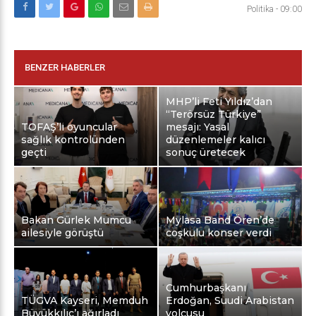
Politika
-
09:00
BENZER HABERLER
MHP’li Feti Yıldız’dan
“Terörsüz Türkiye”
TOFAŞ’lı oyuncular
mesajı: Yasal
sağlık kontrolünden
düzenlemeler kalıcı
geçti
sonuç üretecek
Bakan Gürlek Mumcu
Mylasa Band Ören’de
ailesiyle görüştü
coşkulu konser verdi
Cumhurbaşkanı
TÜGVA Kayseri, Memduh
Erdoğan, Suudi Arabistan
Büyükkılıç’ı ağırladı
yolcusu