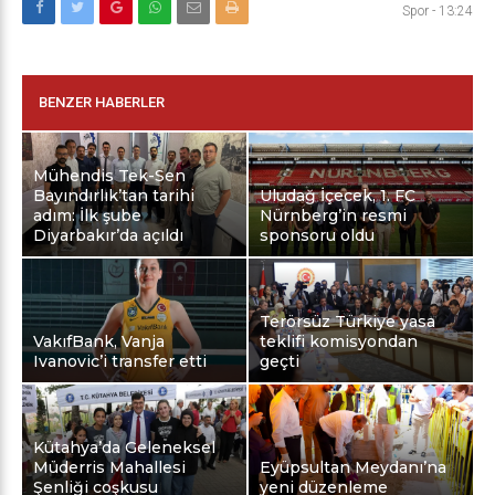
Spor
-
13:24
BENZER HABERLER
Mühendis Tek-Sen
Bayındırlık’tan tarihi
Uludağ İçecek, 1. FC
adım: İlk şube
Nürnberg’in resmi
Diyarbakır’da açıldı
sponsoru oldu
Terörsüz Türkiye yasa
VakıfBank, Vanja
teklifi komisyondan
Ivanovic’i transfer etti
geçti
Kütahya’da Geleneksel
Müderris Mahallesi
Eyüpsultan Meydanı’na
Şenliği coşkusu
yeni düzenleme