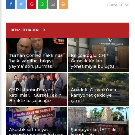
Düzce
-
01:50
BENZER HABERLER
Turhan Çömez hakkında
Kılıçdaroğlu, CHP
‘halkı yanıltıcı bilgiyi
Gençlik Kolları
yayma’ soruşturması
yönetimiyle buluştu
CHP İstanbul’da yeni
Anadolu Otoyolu’nda
katılımlar… Gürsel Tekin:
kamyonet çekiciye
Birlikte başaracağız
çarptı!
Akustik sahne yaz
Şampiyonlar, İETT ile
akşamlarına ritim katıyor
İstanbul’da