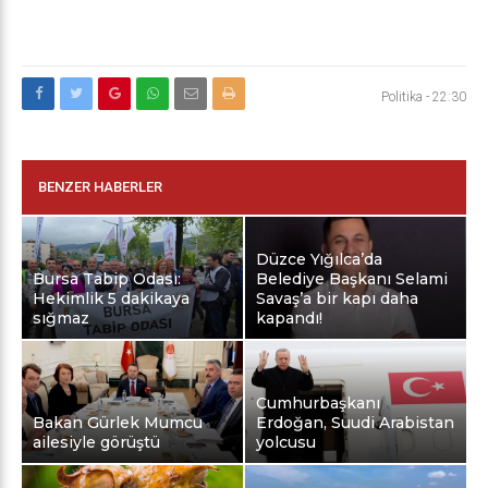
Politika
-
22:30
BENZER HABERLER
Düzce Yığılca’da
Bursa Tabip Odası:
Belediye Başkanı Selami
Hekimlik 5 dakikaya
Savaş’a bir kapı daha
sığmaz
kapandı!
Cumhurbaşkanı
Bakan Gürlek Mumcu
Erdoğan, Suudi Arabistan
ailesiyle görüştü
yolcusu