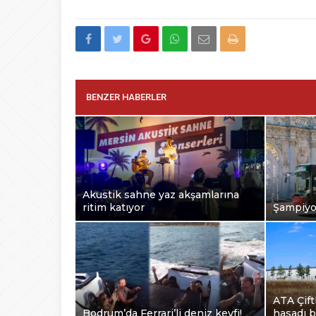
BENZER HABERLER
Akustik sahne yaz akşamlarına
ritim katıyor
Şampiyon
ATA Çift
Bodrum’da Ferrari’li deniz keyfi!
hasadı b