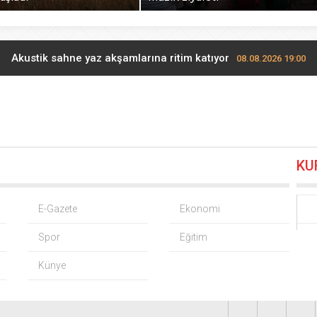
Akustik sahne yaz akşamlarına ritim katıyor
08.08.2026 19:00
Şampiyonlar, İETT ile İstanbul’da
08.08.2026 18:24
Esnaf odalarından ortak açıklama
08.08.2026 17:00
KU
Bodrum’da Ferrari’li deniz keyfi!
08.08.2026 15:00
ATA Çiftliği’nde karabuğday hasadı başladı
08.08.2026 14:48
E-Gazete
Ekonomi
Spor
Eğitim
Maltepe’de, Süreyya Plajı’nda müzik ziyafeti
08.08.2026 13:48
Künye
Türkiye’nin planlı tarım tarihi değişti
08.08.2026 13:12
rkay seçimlerde açık ara önde! Dev lansmanda neler oldu?
08.