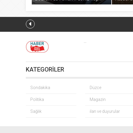
...
KATEGORİLER
Sondakika
Düzce
Politika
Magazin
Sağlık
ilan ve duyurular
İbrahim Bu