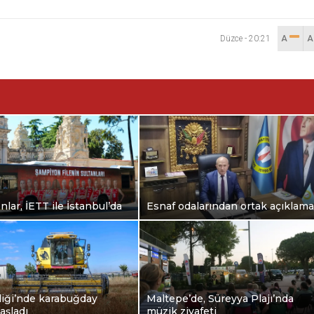
Düzce
-
20:21
A
lar, İETT ile İstanbul’da
Esnaf odalarından ortak açıklama
liği’nde karabuğday
Maltepe’de, Süreyya Plajı’nda
aşladı
müzik ziyafeti