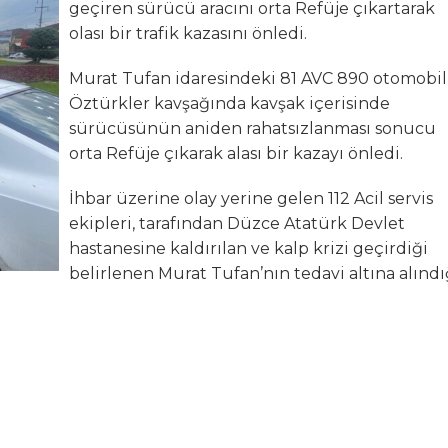
geçiren sürücü aracını orta Refüje çıkartarak
olası bir trafik kazasını önledi.
lanı” Tartışması: Belediye Başkanı Özlü’ye Yönelik Sözlere
Murat Tufan idaresindeki 81 AVC 890 otomobil
sılsız haber” açıklaması
Öztürkler
kavşağında kavşak içerisinde
sürücüsünün aniden rahatsızlanması sonucu
hya Valisine tepki gösterdi
orta Refüje çıkarak alası bir kazayı önledi.
 Kazası: 3’ü Çocuk 7 Kişi Yaralandı
İhbar üzerine olay yerine gelen
112 Acil servis
ekipleri, tarafından Düzce Atatürk Devlet
ulma paniği
hastanesine kaldırılan ve kalp krizi geçirdiği
belirlenen Murat Tufan’nın tedavi altına alındı