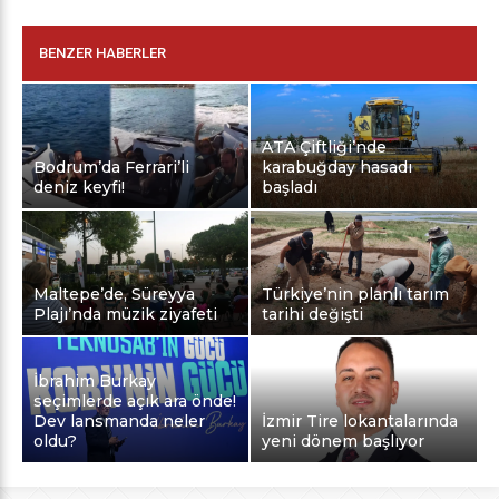
BENZER HABERLER
ATA Çiftliği’nde
Bodrum’da Ferrari’li
karabuğday hasadı
deniz keyfi!
başladı
Maltepe’de, Süreyya
Türkiye’nin planlı tarım
Plajı’nda müzik ziyafeti
tarihi değişti
İbrahim Burkay
seçimlerde açık ara önde!
Dev lansmanda neler
İzmir Tire lokantalarında
oldu?
yeni dönem başlıyor