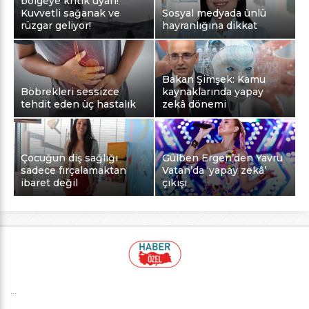
bölgeye kritik uyarı!
Kuvvetli sağanak ve
Sosyal medyada ünlü
rüzgar geliyor!
hayranlığına dikkat
Bakan Şimşek: Kamu
Böbrekleri sessizce
kaynaklarında yapay
tehdit eden üç hastalık
zekâ dönemi
Çocuğun diş sağlığı
Gülben Ergen’den Yavru
sadece fırçalamaktan
Vatan’da ‘yapay zekâ’
ibaret değil
çıkışı
...