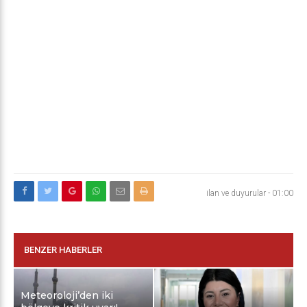
ilan ve duyurular
-
01:00
BENZER HABERLER
Meteoroloji’den iki