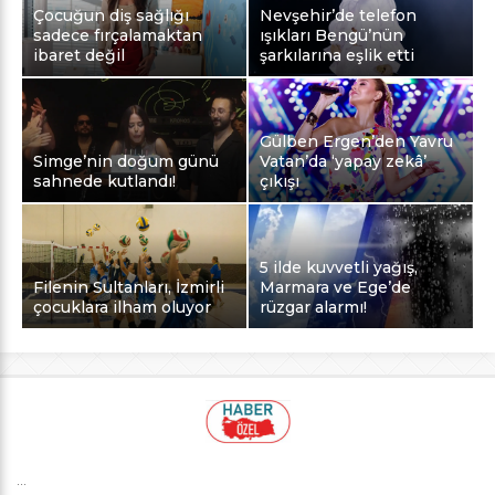
Çocuğun diş sağlığı
Nevşehir’de telefon
sadece fırçalamaktan
ışıkları Bengü’nün
ibaret değil
şarkılarına eşlik etti
Gülben Ergen’den Yavru
Simge’nin doğum günü
Vatan’da ‘yapay zekâ’
sahnede kutlandı!
çıkışı
5 ilde kuvvetli yağış,
Filenin Sultanları, İzmirli
Marmara ve Ege’de
çocuklara ilham oluyor
rüzgar alarmı!
...