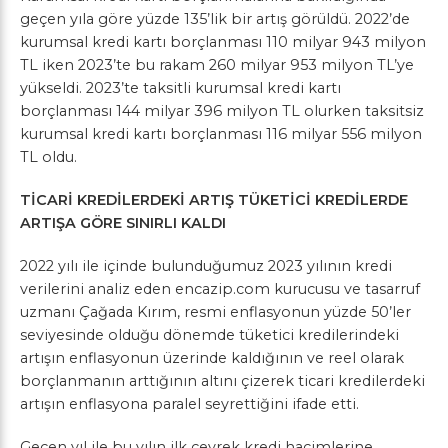
geçen yıla göre yüzde 135’lik bir artış görüldü. 2022’de
kurumsal kredi kartı borçlanması 110 milyar 943 milyon
TL iken 2023’te bu rakam 260 milyar 953 milyon TL’ye
yükseldi. 2023’te taksitli kurumsal kredi kartı
borçlanması 144 milyar 396 milyon TL olurken taksitsiz
kurumsal kredi kartı borçlanması 116 milyar 556 milyon
TL oldu.
TİCARİ KREDİLERDEKİ ARTIŞ TÜKETİCİ KREDİLERDE
ARTIŞA GÖRE SINIRLI KALDI
2022 yılı ile içinde bulunduğumuz 2023 yılının kredi
verilerini analiz eden encazip.com kurucusu ve tasarruf
uzmanı Çağada Kırım, resmi enflasyonun yüzde 50’ler
seviyesinde olduğu dönemde tüketici kredilerindeki
artışın enflasyonun üzerinde kaldığının ve reel olarak
borçlanmanın arttığının altını çizerek ticari kredilerdeki
artışın enflasyona paralel seyrettiğini ifade etti.
Geçen yıl ile bu yılın ilk çeyrek kredi hacimlerine