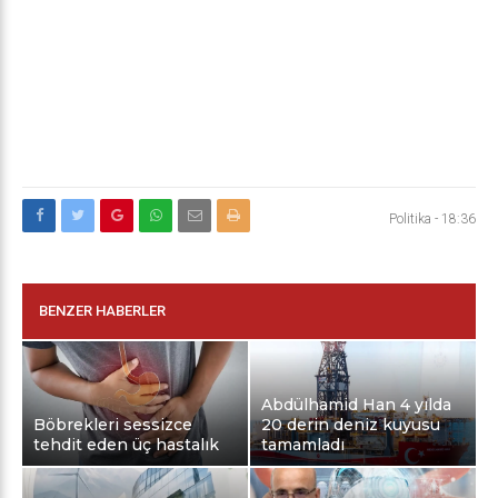
Politika
-
18:36
BENZER HABERLER
Abdülhamid Han 4 yılda
Böbrekleri sessizce
20 derin deniz kuyusu
tehdit eden üç hastalık
tamamladı