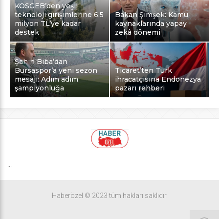
KOSGEB’den yeşil
teknoloji girişimlerine 6,5
Bakan Şimşek: Kamu
milyon TL’ye kadar
kaynaklarında yapay
destek
zekâ dönemi
Şahin Biba’dan
Bursaspor’a yeni sezon
Ticaret’ten Türk
mesajı: Adım adım
ihracatçısına Endonezya
şampiyonluğa
pazarı rehberi
...
Haberözel © 2023 tüm hakları saklıdır.