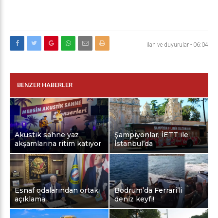
ilan ve duyurular
-
06:04
BENZER HABERLER
Akustik sahne yaz
Şampiyonlar, İETT ile
akşamlarına ritim katıyor
İstanbul’da
Esnaf odalarından ortak
Bodrum’da Ferrari’li
açıklama
deniz keyfi!