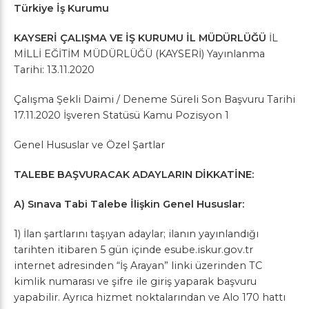
Türkiye İş Kurumu
KAYSERİ ÇALIŞMA VE İŞ KURUMU İL MÜDÜRLÜĞÜ
İL
MİLLİ EĞİTİM MÜDÜRLÜĞÜ (KAYSERİ) Yayınlanma
Tarihi: 13.11.2020
Çalışma Şekli Daimi / Deneme Süreli Son Başvuru Tarihi
17.11.2020 İşveren Statüsü Kamu Pozisyon 1
Genel Hususlar ve Özel Şartlar
TALEBE BAŞVURACAK ADAYLARIN DİKKATİNE:
A) Sınava Tabi Talebe İlişkin Genel Hususlar:
1) İlan şartlarını taşıyan adaylar; ilanın yayınlandığı
tarihten itibaren 5 gün içinde esube.iskur.gov.tr
internet adresinden “İş Arayan” linki üzerinden TC
kimlik numarası ve şifre ile giriş yaparak başvuru
yapabilir. Ayrıca hizmet noktalarından ve Alo 170 hattı