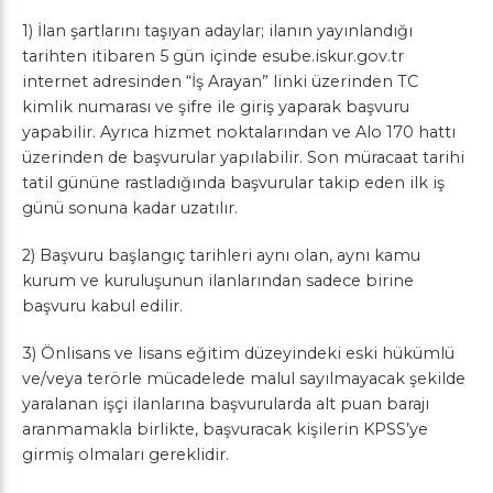
1) İlan şartlarını taşıyan adaylar; ilanın yayınlandığı
tarihten itibaren 5 gün içinde esube.iskur.gov.tr
internet adresinden “İş Arayan” linki üzerinden TC
kimlik numarası ve şifre ile giriş yaparak başvuru
yapabilir. Ayrıca hizmet noktalarından ve Alo 170 hattı
üzerinden de başvurular yapılabilir. Son müracaat tarihi
tatil gününe rastladığında başvurular takip eden ilk iş
günü sonuna kadar uzatılır.
2) Başvuru başlangıç tarihleri aynı olan, aynı kamu
kurum ve kuruluşunun ilanlarından sadece birine
başvuru kabul edilir.
3) Önlisans ve lisans eğitim düzeyindeki eski hükümlü
ve/veya terörle mücadelede malul sayılmayacak şekilde
yaralanan işçi ilanlarına başvurularda alt puan barajı
aranmamakla birlikte, başvuracak kişilerin KPSS’ye
girmiş olmaları gereklidir.