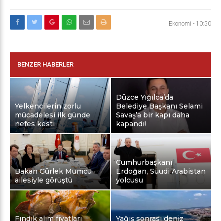
Ekonomi
-
10:50
BENZER HABERLER
Düzce Yığılca’da
Yelkencilerin zorlu
Belediye Başkanı Selami
mücadelesi ilk günde
Savaş’a bir kapı daha
nefes kesti
kapandı!
Cumhurbaşkanı
Bakan Gürlek Mumcu
Erdoğan, Suudi Arabistan
ailesiyle görüştü
yolcusu
Fındık alım fiyatları
Yağış sonrası deniz