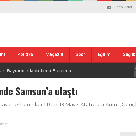
Video Galeri
mi
Politika
Magazin
Spor
Eğitim
Sağlık
sın Bayramı’nda Anlamlı Buluşma
uvası Öncesi Şendoğan Tekin’den Dikkat Çeken Mesaj
nde Samsun’a ulaştı
 tepkisi
r araya getiren Eker I Run, 19 Mayıs Atatürk’ü Anma, Gen
stiklal Marşı’nın Kabulünün 105. Yılı Mesajı
laştı
 ilgili düzenleme görüşülüyor