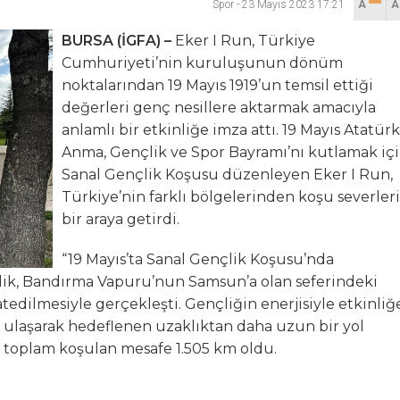
Spor
-
23 Mayıs 2023 17:21
A
lanı” Tartışması: Belediye Başkanı Özlü’ye Yönelik Sözlere
BURSA (İGFA) –
Eker I Run, Türkiye
Cumhuriyeti’nin kuruluşunun dönüm
sılsız haber” açıklaması
noktalarından 19 Mayıs 1919’un temsil ettiği
değerleri genç nesillere aktarmak amacıyla
hya Valisine tepki gösterdi
anlamlı bir etkinliğe imza attı. 19 Mayıs Atatürk
Anma, Gençlik ve Spor Bayramı’nı kutlamak iç
 Kazası: 3’ü Çocuk 7 Kişi Yaralandı
Sanal Gençlik Koşusu düzenleyen Eker I Run,
Türkiye’nin farklı bölgelerinden koşu severleri
ulma paniği
bir araya getirdi.
“19 Mayıs’ta Sanal Gençlik Koşusu’nda
lik, Bandırma Vapuru’nun Samsun’a olan seferindeki
tedilmesiyle gerçekleşti. Gençliğin enerjisiyle etkinliğ
ez ulaşarak hedeflenen uzaklıktan daha uzun bir yol
a toplam koşulan mesafe 1.505 km oldu.