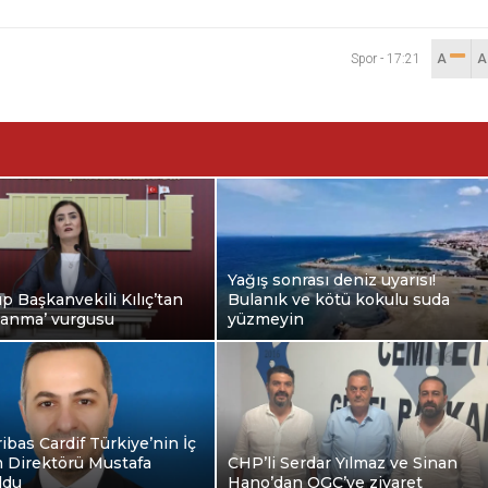
Spor
-
17:21
A
Yağış sonrası deniz uyarısı!
 Başkanvekili Kılıç’tan
Bulanık ve kötü kokulu suda
zlanma’ vurgusu
yüzmeyin
bas Cardif Türkiye’nin İç
 Direktörü Mustafa
CHP’li Serdar Yılmaz ve Sinan
ldu
Hano’dan OGC’ye ziyaret