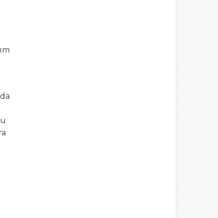
dım
nda
şu
ra