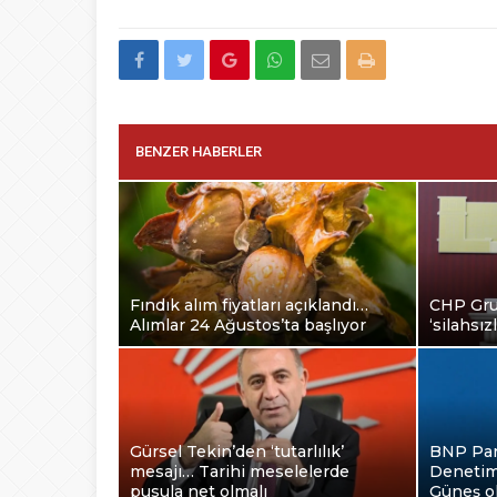
BENZER HABERLER
Fındık alım fiyatları açıklandı…
CHP Grup
Alımlar 24 Ağustos’ta başlıyor
‘silahsı
Gürsel Tekin’den ‘tutarlılık’
BNP Pari
mesajı… Tarihi meselelerde
Denetim
pusula net olmalı
Güneş o