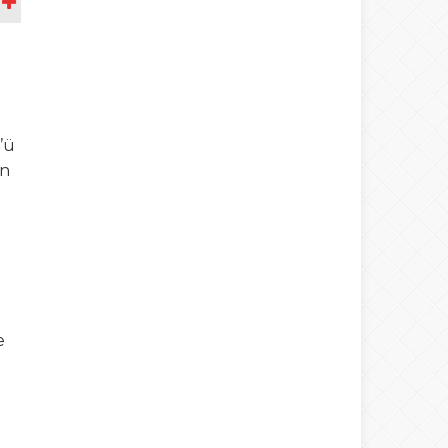
A
’ü
in
e