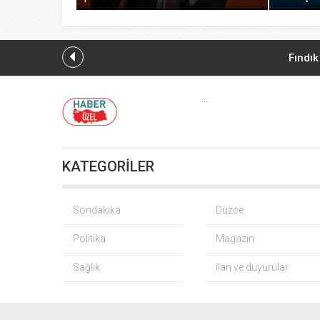
Fındık
CHP
...
Yağış so
KATEGORİLER
Gürsel Tekin
BNP Paribas
Sondakika
Düzce
Politika
Magazin
CHP
Sağlık
ilan ve duyurular
İMES OSB geleceğin
TO