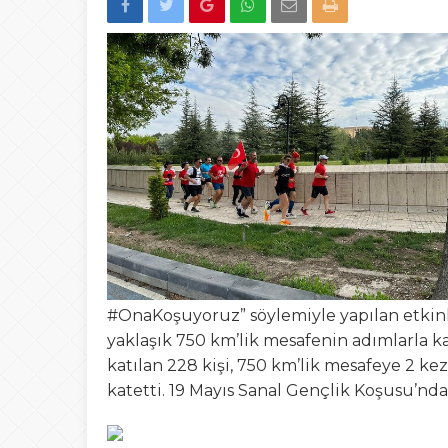
22:00
Düzce’de “Yetki A
13:23
Şafak Engin’den “a
Tepki
15:02
Türk Avcıları Küta
00:22
Yığılca’da Patpat
23:50
Akçakoca’da boğ
#OnaKoşuyoruz” söylemiyle yapılan etkin
yaklaşık 750 km’lik mesafenin adımlarla ka
katılan 228 kişi, 750 km’lik mesafeye 2 k
katetti. 19 Mayıs Sanal Gençlik Koşusu’nd