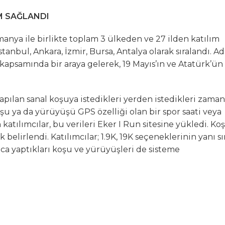
IM SAĞLANDI
lmanya ile birlikte toplam 3 ülkeden ve 27 ilden katılım
stanbul, Ankara, İzmir, Bursa, Antalya olarak sıralandı. A
kapsamında bir araya gelerek, 19 Mayıs’ın ve Atatürk’ün
a yapılan sanal koşuya istedikleri yerden istedikleri zama
koşu ya da yürüyüşü GPS özelliği olan bir spor saati veya
atılımcılar, bu verileri Eker I Run sitesine yükledi. Ko
belirlendi. Katılımcılar; 1.9K, 19K seçeneklerinin yanı sı
nca yaptıkları koşu ve yürüyüşleri de sisteme