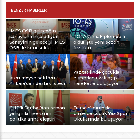
BENZER HABERLER
İMES OSB geleceğin
sanayisini inşa ediyor!
TOFAŞ’ın rakipleri belli
Sanayinin geleceği İMES
oldu! İşte yeni sezon
OSB’de konuşuldu
fikstürü
Yaz tatilinde çocuklar
Kuru meyve sektörü
ekrandan uzaklaşıp
Ankara’dan destek istedi
hareketle buluşuyor
CHP’li Sarıbal’dan orman
Bursa Yıldırım’da
yangınları ve tarım
binlerce çocuk Yaz Spor
politikalarına eleştiri
Okullarında buluşuyor