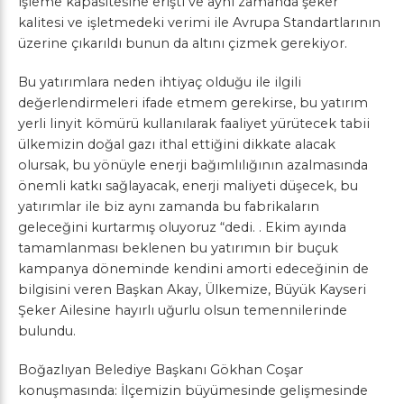
işleme kapasitesine erişti ve aynı zamanda şeker
kalitesi ve işletmedeki verimi ile Avrupa Standartlarının
üzerine çıkarıldı bunun da altını çizmek gerekiyor.
Bu yatırımlara neden ihtiyaç olduğu ile ilgili
değerlendirmeleri ifade etmem gerekirse, bu yatırım
yerli linyit kömürü kullanılarak faaliyet yürütecek tabii
ülkemizin doğal gazı ithal ettiğini dikkate alacak
olursak, bu yönüyle enerji bağımlılığının azalmasında
önemli katkı sağlayacak, enerji maliyeti düşecek, bu
yatırımlar ile biz aynı zamanda bu fabrikaların
geleceğini kurtarmış oluyoruz “dedi. . Ekim ayında
tamamlanması beklenen bu yatırımın bir buçuk
kampanya döneminde kendini amorti edeceğinin de
bilgisini veren Başkan Akay, Ülkemize, Büyük Kayseri
Şeker Ailesine hayırlı uğurlu olsun temennilerinde
bulundu.
Boğazlıyan Belediye Başkanı Gökhan Coşar
konuşmasında: İlçemizin büyümesinde gelişmesinde