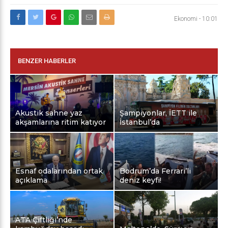
Ekonomi
-
10:01
BENZER HABERLER
Akustik sahne yaz
Şampiyonlar, İETT ile
akşamlarına ritim katıyor
İstanbul’da
Esnaf odalarından ortak
Bodrum’da Ferrari’li
açıklama
deniz keyfi!
ATA Çiftliği’nde