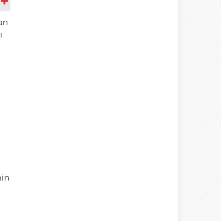
A
an
ı
nin