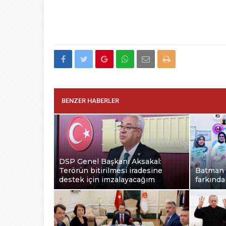
BENZER HABERLER
DSP Genel Başkanı Aksakal:
Terörün bitirilmesi iradesine
Batman 
destek için imzalayacağım
farkındal