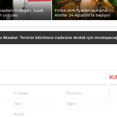
aşkanı Erdoğan, Suudi
Fındık alım fiyatları açıklandı…
n yolcusu
Alımlar 24 Ağustos’ta başlıyor
 Aksakal: Terörün bitirilmesi iradesine destek için imzalayaca
Batman Sason’da emzirme farkındalığı
07.08.2026 15:48
a’da Belediye Başkanı Selami Savaş’a bir kapı daha kapandı!
0
KU
Bakan Gürlek Mumcu ailesiyle görüştü
07.08.2026 11:12
Cumhurbaşkanı Erdoğan, Suudi Arabistan yolcusu
07.08.2026 00:
E-Gazete
Ekonomi
Spor
Eğitim
 alım fiyatları açıklandı… Alımlar 24 Ağustos’ta başlıyor
06.08.20
Künye