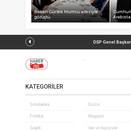
Bakan Gürlek Mumcu ailesiyle
Cumhurb
görüştü
Arabista
DSP Genel Başkanı
...
Düzce Yığılc
KATEGORİLER
Sondakika
Düzce
Politika
Magazin
Fındık
Sağlık
ilan ve duyurular