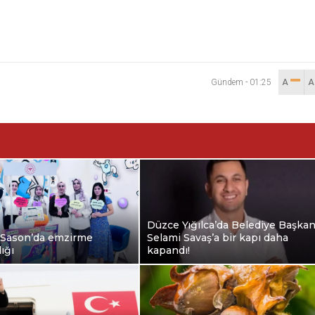
Gündem
-
01:25
A
Düzce Yığılca’da Belediye Başkan
Sason’da emzirme
Selami Savaş’a bir kapı daha
ığı
kapandı!