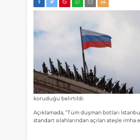
22:00
Düzce’de “Yetki A
13:23
Şafak Engin’den “a
Tepki
15:02
Türk Avcıları Küta
00:22
Yığılca’da Patpat
23:50
Akçakoca’da boğ
koruduğu belirtildi.
Açıklamada, “Tüm düşman botları İstanbu
standart silahlarından açılan ateşle imha e