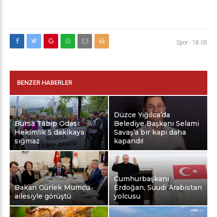
Spor
-
18:05
BENZER HABERLER
Düzce Yığılca’da
Bursa Tabip Odası:
Belediye Başkanı Selami
Hekimlik 5 dakikaya
Savaş’a bir kapı daha
sığmaz
kapandı!
Cumhurbaşkanı
Bakan Gürlek Mumcu
Erdoğan, Suudi Arabistan
ailesiyle görüştü
yolcusu