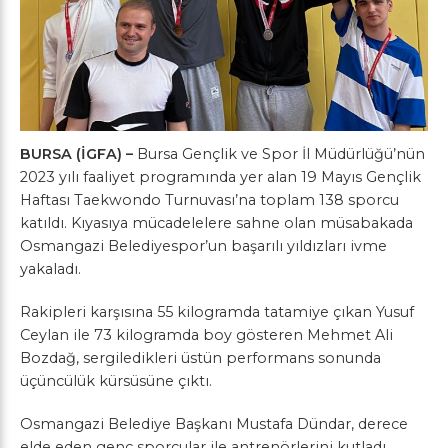
BURSA (İGFA) –
Bursa Gençlik ve Spor İl Müdürlüğü’nün
2023 yılı faaliyet programında yer alan 19 Mayıs Gençlik
Haftası Taekwondo Turnuvası’na toplam 138 sporcu
katıldı. Kıyasıya mücadelelere sahne olan müsabakada
Osmangazi Belediyespor’un başarılı yıldızları ivme
yakaladı.
Rakipleri karşısına 55 kilogramda tatamiye çıkan Yusuf
Ceylan ile 73 kilogramda boy gösteren Mehmet Ali
Bozdağ, sergiledikleri üstün performans sonunda
üçüncülük kürsüsüne çıktı.
Osmangazi Belediye Başkanı Mustafa Dündar, derece
elde eden genç sporcular ile antrenörlerini kutladı.