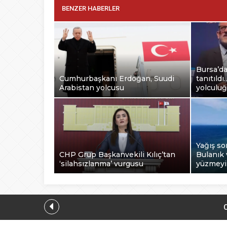
BENZER HABERLER
Bursa’d
Cumhurbaşkanı Erdoğan, Suudi
tanıtıld
Arabistan yolcusu
yolculu
Yağış so
CHP Grup Başkanvekili Kılıç’tan
Bulanık 
‘silahsızlanma’ vurgusu
yüzmey