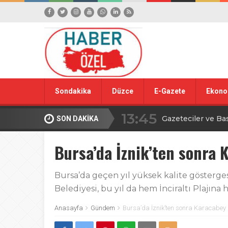
Sondakika
Düzce
E-Gazete
Ekono
13:45
Gazeteciler ve Ba
SON DAKİKA
15:42
Yığılca Köy Turn
Bursa’da İznik’ten sonra 
18:09
Düzce’den YÖREX
Bursa’da geçen yıl yüksek kalite göstergesi
Belediyesi, bu yıl da hem İnciraltı Plajın
00:39
Ahmet Alkan’dan İ
Anasayfa
Gündem
Bursa’da İznik’ten sonra Karacabey
16:09
TBMM’de avcılıkla