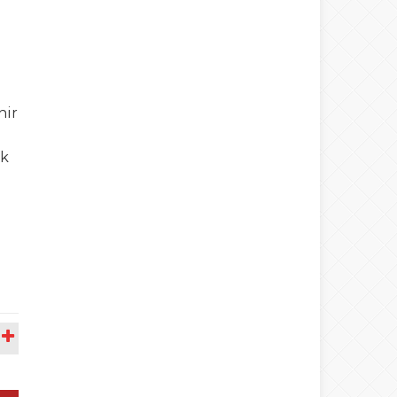
hir
ak
A