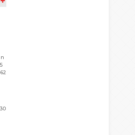
A
in
15
162
 30