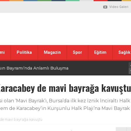
Video Galeri
mi
Politika
Magazin
Spor
Eğitim
Sağlık
sın Bayramı’nda Anlamlı Buluşma
uvası Öncesi Şendoğan Tekin’den Dikkat Çeken Mesaj
Karacabey de mavi bayrağa kavuşt
 tepkisi
 olan ‘Mavi Bayrak’ı, Bursa’da ilk kez İznik İnciraltı Ha
a hem de Karacabey’in Kurşunlu Halk Plajı’na Mavi Bayrak
stiklal Marşı’nın Kabulünün 105. Yılı Mesajı
 de mavi bayrağa kavuştu
 ilgili düzenleme görüşülüyor