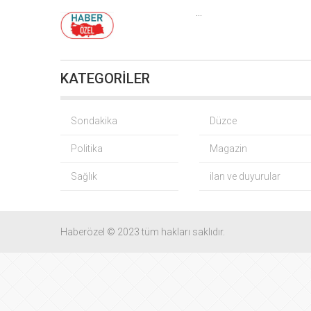
Bursa’da TEKNOSAB
...
Fındık
KATEGORİLER
CHP
Yağış so
Sondakika
Düzce
Politika
Magazin
Gürsel Tekin
Sağlık
ilan ve duyurular
BNP Paribas
CHP
Haberözel © 2023 tüm hakları saklıdır.
İMES OSB geleceğin
TO