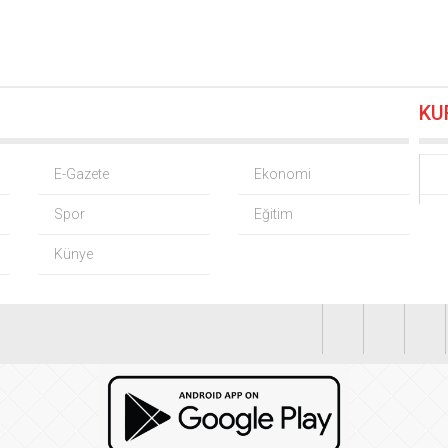
 KOBİ OSB tanıtıldı… Bursa’nın kalkınma yolculuğunda yeni d
 alım fiyatları açıklandı… Alımlar 24 Ağustos’ta başlıyor
06.08.20
KU
 Grup Başkanvekili Kılıç’tan ‘silahsızlanma’ vurgusu
06.08.2026 
nrası deniz uyarısı! Bulanık ve kötü kokulu suda yüzmeyin
06.08
E-Gazete
Ekonomi
Spor
Eğitim
’den ‘tutarlılık’ mesajı… Tarihi meselelerde pusula net olmalı
06
Künye
 Cardif Türkiye’nin İç Denetim Direktörü Mustafa Güneş oldu
0
’li Serdar Yılmaz ve Sinan Hano’dan OGC’ye ziyaret
06.08.2026 1
 sanayisini inşa ediyor! Sanayinin geleceği İMES OSB’de konuş
FAŞ’ın rakipleri belli oldu! İşte yeni sezon fikstürü
06.08.2026 15