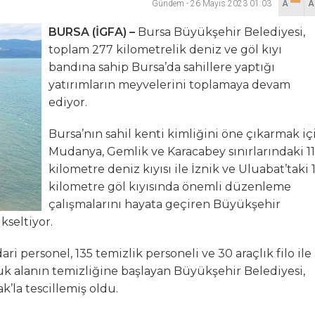
Gündem
-
26 Mayıs 2023 01:03
A
lanı” Tartışması: Belediye Başkanı Özlü’ye Yönelik Sözlere
BURSA (İGFA) –
Bursa Büyükşehir Belediyesi,
toplam 277 kilometrelik deniz ve göl kıyı
sılsız haber” açıklaması
bandına sahip Bursa’da sahillere yaptığı
yatırımların meyvelerini toplamaya devam
hya Valisine tepki gösterdi
ediyor.
 Kazası: 3’ü Çocuk 7 Kişi Yaralandı
Bursa’nın sahil kenti kimliğini öne çıkarmak iç
Mudanya, Gemlik ve Karacabey sınırlarındaki 1
ulma paniği
kilometre deniz kıyısı ile İznik ve Uluabat’taki 
kilometre göl kıyısında önemli düzenleme
çalışmalarını hayata geçiren Büyükşehir
kseltiyor.
ari personel, 135 temizlik personeli ve 30 araçlık filo ile
uk alanın temizliğine başlayan Büyükşehir Belediyesi,
ak’la tescillemiş oldu.