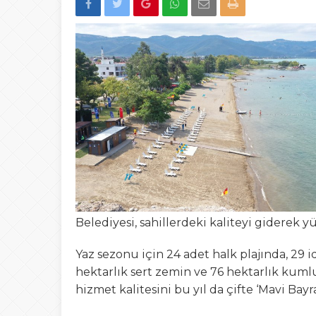
22:00
Düzce’de “Yetki A
13:23
Şafak Engin’den “a
Tepki
15:02
Türk Avcıları Küta
00:22
Yığılca’da Patpat
23:50
Akçakoca’da boğ
Belediyesi, sahillerdeki kaliteyi giderek yü
Yaz sezonu için 24 adet halk plajında, 29 id
hektarlık sert zemin ve 76 hektarlık kuml
hizmet kalitesini bu yıl da çifte ‘Mavi Bayr