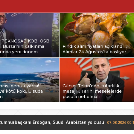
a TEKNOSAB KOBİ OSB
ı… Bursa’nın kalkınma
Fındık alım fiyatları açıklandı…
ğunda yeni dönem
Alımlar 24 Ağustos’ta başlıyor
nrası deniz uyarısı!
Gürsel Tekin’den ‘tutarlılık’
ve kötü kokulu suda
mesajı… Tarihi meselelerde
in
pusula net olmalı
Cumhurbaşkanı Erdoğan, Suudi Arabistan yolcusu
07.08.2026 00: