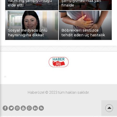
Yachting şampiyonluğu
Şampiyonası’nda yarı
elde etti
finalde
Sosyal medyada ünlü
Böbrekleri sessizce
hayranlığına dikkat
tehdit eden üç hastalık
...
Haberözel © 2023 tüm hakları saklıdır.