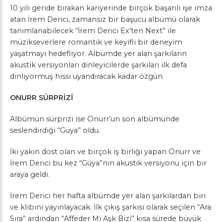
10 yılı geride bırakan kariyerinde birçok başarılı işe imza
atan İrem Derici, zamansız bir başucu albümü olarak
tanımlanabilecek “İrem Derici Ex’ten Next” ile
müzikseverlere romantik ve keyifli bir deneyim
yaşatmayı hedefliyor. Albümde yer alan şarkıların
akustik versiyonları dinleyicilerde şarkıları ilk defa
dinliyormuş hissi uyandıracak kadar özgün.
ONURR SÜRPRİZİ
Albümün sürprizi ise Onurr’un son albümünde
seslendirdiği “Güya” oldu.
İki yakın dost olan ve birçok iş birliği yapan Onurr ve
İrem Derici bu kez “Güya”nın akustik versiyonu için bir
araya geldi.
İrem Derici her hafta albümde yer alan şarkılardan biri
ve klibini yayınlayacak. İlk çıkış şarkısı olarak seçilen “Ara
Sıra” ardından “Affeder Mi Aşk Bizi” kısa sürede büyük