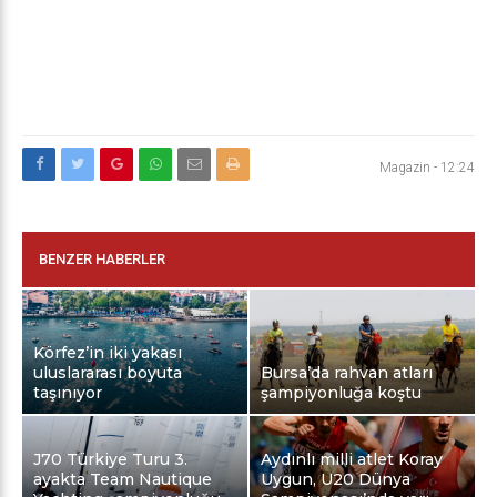
Magazin
-
12:24
BENZER HABERLER
Körfez’in iki yakası
uluslararası boyuta
Bursa’da rahvan atları
taşınıyor
şampiyonluğa koştu
J70 Türkiye Turu 3.
Aydınlı milli atlet Koray
ayakta Team Nautique
Uygun, U20 Dünya