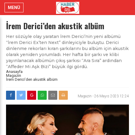
MENÜ
İrem Derici’den akustik albüm
Her sözüyle olay yaratan İrem Derici’nin yeni albümü
“İrem Derici Ex’ten Next” dinleyiciyle buluştu. Derici
dinlenme rekorları kıran şarkılarını bu albüm için akustik
olarak yeniden yorumladı. Her hafta bir şarkı ve klibi
yayınlanacak albümün çıkış şarkısı “Ara Sıra” ardından
“Affeder Mi Aşk Bizi” büyük ilgi gördü.
Anasayfa
Magazin
İrem Derici’den akustik albüm
Magazin
-
26 Mayıs 2023 12:24