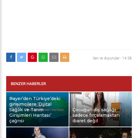
ilan ve duyurular
-
14:58
BENZER HABERLER
Bayer’den Türkiye’deki
girişimcilere ‘Dijital
Sağlık ve Tarım
Çocuğun diş sağlığı
Girişimleri Haritası’
sadece fırçalamaktan
çağrısı
ibaret değil