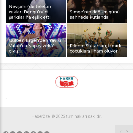
Nevşehir’de telefon
ışıkları Bengü’nün
Simge’nin doğum günü
şarkılarına eşlik etti
sahnede kutlandı!
Gülben Ergen’den Yavru
Vatan’da ‘yapay zekâ’
Filenin Sultanları, İzmirli
çıkışı
çocuklara ilham oluyor
...
Haberözel © 2023 tüm hakları saklıdır.