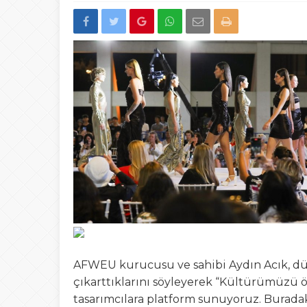
15:02
Türk Avcıları Küta
00:22
Yığılca’da Patpat
23:50
Akçakoca’da boğ
AFWEU kurucusu ve sahibi Aydın Acık, dü
çıkarttıklarını söyleyerek “Kültürümüzü 
tasarımcılara platform sunuyoruz. Buradak