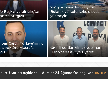
Yağış sonrası deniz uyarısı!
 Başkanvekili Kılıç’tan
Bulanık ve kötü kokulu suda
zlanma’ vurgusu
yüzmeyin
bas Cardif Türkiye’nin İç
 Direktörü Mustafa
CHP’li Serdar Yılmaz ve Sinan
ldu
Hano’dan OGC’ye ziyaret
 alım fiyatları açıklandı… Alımlar 24 Ağustos’ta başlıyor
06.08.20
 Grup Başkanvekili Kılıç’tan ‘silahsızlanma’ vurgusu
06.08.2026 
nrası deniz uyarısı! Bulanık ve kötü kokulu suda yüzmeyin
06.08