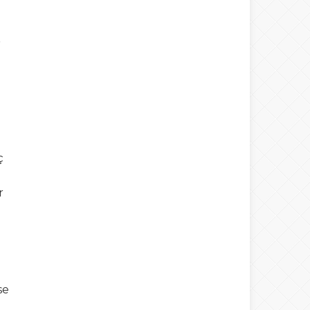
r
ç
r
se