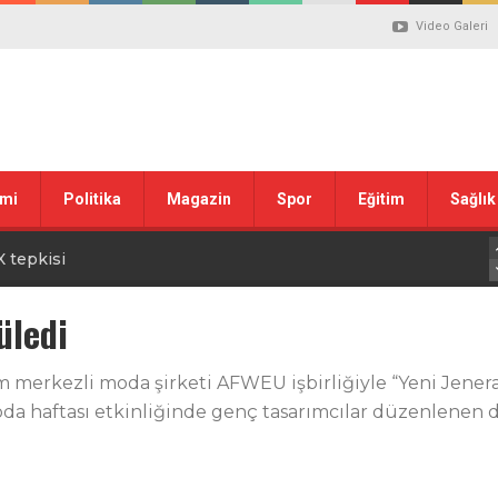
Video Galeri
sın Bayramı’nda Anlamlı Buluşma
mi
Politika
Magazin
Spor
Eğitim
Sağlık
uvası Öncesi Şendoğan Tekin’den Dikkat Çeken Mesaj
 tepkisi
stiklal Marşı’nın Kabulünün 105. Yılı Mesajı
üledi
 ilgili düzenleme görüşülüyor
m merkezli moda şirketi AFWEU işbirliğiyle “Yeni Jene
oda haftası etkinliğinde genç tasarımcılar düzenlenen d
lanı” Tartışması: Belediye Başkanı Özlü’ye Yönelik Sözlere
sılsız haber” açıklaması