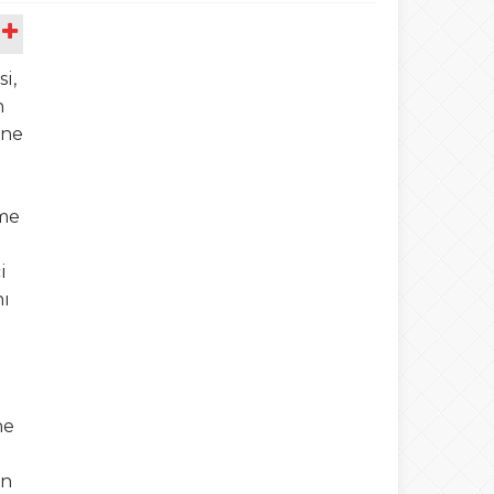
A
i,
n
ine
eme
i
nı
ne
ın