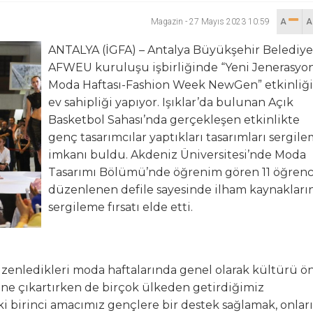
Magazin
-
27 Mayıs 2023 10:59
A
hya Valisine tepki gösterdi
ANTALYA (İGFA) – Antalya Büyükşehir Belediyes
 Kazası: 3’ü Çocuk 7 Kişi Yaralandı
AFWEU kuruluşu işbirliğinde “Yeni Jenerasyo
Moda Haftası-Fashion Week NewGen” etkinliğ
ulma paniği
ev sahipliği yapıyor. Işıklar’da bulunan Açık
Basketbol Sahası’nda gerçekleşen etkinlikte
genç tasarımcılar yaptıkları tasarımları sergil
imkanı buldu. Akdeniz Üniversitesi’nde Moda
Tasarımı Bölümü’nde öğrenim gören 11 öğrenc
düzenlenen defile sayesinde ilham kaynakları
sergileme fırsatı elde etti.
zenledikleri moda haftalarında genel olarak kültürü ö
öne çıkartırken de birçok ülkeden getirdiğimiz
i birinci amacımız gençlere bir destek sağlamak, onlar