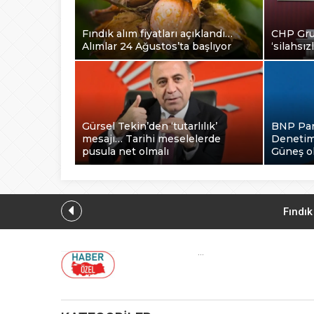
Fındık alım fiyatları açıklandı…
CHP Grup
Alımlar 24 Ağustos’ta başlıyor
‘silahsı
Gürsel Tekin’den ‘tutarlılık’
BNP Pari
mesajı… Tarihi meselelerde
Denetim
pusula net olmalı
Güneş o
Fındık
CHP
...
Yağış so