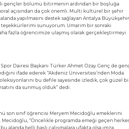
eli gençler bölümü bitirmenin ardından bir boşluğa
al açısından da çok önemli. Multi kültürel bir şehir
bu alanda yapılmasını destek sağlayan Antalya Büyükşehi
 teşekkürlerimi sunuyorum. Umarım bir sonraki
daha fazla öğrencimize ulaşmış olarak gerçekleştirmeyi
e Spor Dairesi Başkanı Türker Ahmet Özay Genç de gen
lediğini ifade ederek “Akdeniz Üniversitesi’nden Moda
leksiyonlarını bu defile sayesinde izledik, çok güzel bi
ırsatını da sunmuş olduk” dedi.
mü son sınıf öğrencisi Meryem Mecidoğlu emeklerini
. Mecidoğlu, “Öncelikle programda emeği geçen herke
bu alanda belli başlı çalışmalara ufakta olsa imza